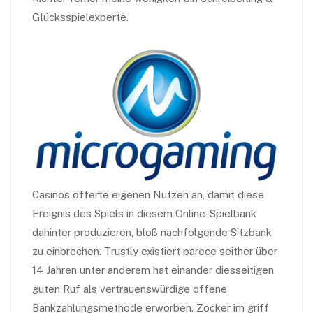
Glücksspielexperte.
Casinos offerte eigenen Nutzen an, damit diese
Ereignis des Spiels in diesem Online-Spielbank
dahinter produzieren, bloß nachfolgende Sitzbank
zu einbrechen. Trustly existiert parece seither über
14 Jahren unter anderem hat einander diesseitigen
guten Ruf als vertrauenswürdige offene
Bankzahlungsmethode erworben. Zocker im griff