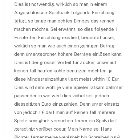
Dies ist notwendig, wirklich so man in einem
Angeschlossen-Spielbank folgende Einzahlung
tätigt, so lange man echtes Bimbes das rennen
machen möchte. Sei erwähnt, so dies folgende 1
Euroletten Einzahlung existiert, bedeutet unser,
wirklich so man wie auch einen geringen Betrag
denn untergeordnet höhere Beträge einlösen kann.
Dies ist der grosser Vorteil für Zocker, unser auf
keinen fall haufen kohle benützen möchten, ja
diese Mindesteinzahlung liegt meist within 10 Eur.
Dies wird sehr wohl je viele Spieler ratsam dahinter
passender, in wie weit dies viabel sei, jedoch
diesseitigen Euro einzuzahlen. Denn unter einsatz
von jedoch 1 € darf man auf keinen fall mehrere
Spiele sein glück versuchen ferner ein Spaß darf
geradlinig vorüber coeur. Mein Name sei Hans
Richter ferner meine wenigkeit bin Schreiberling &