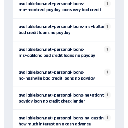
availableloan.net+personal-loans-
1
mo+montreal payday loans very bad credit
availableloan.net+personal-loans-ms+bolton
1
bad credit loans no payday
availableloan.net+personal-loans-
1
ms+oakland bad credit loans no payday
availableloan.net+personal-loans-
1
nc+nashville bad credit loans no payday
availableloan.net+personal-loans-ne+atlanta
1
payday loan no credit check lender
availableloan.net+personal-loans-nv+austin
1
how much interest on a cash advance