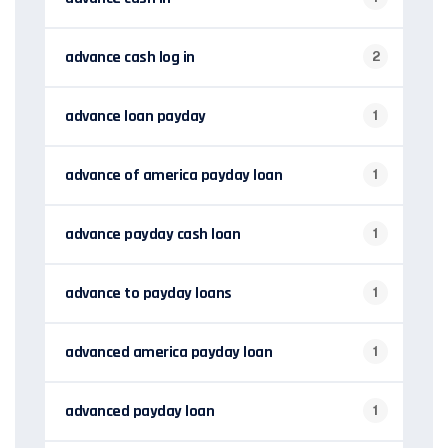
advance cash log in
2
advance loan payday
1
advance of america payday loan
1
advance payday cash loan
1
advance to payday loans
1
advanced america payday loan
1
advanced payday loan
1