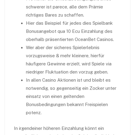
schwerer ist parece, alle dem Prämie
richtiges Bares zu schaffen.
Hier das Beispiel für jedes dies Spielbank
Bonusangebot qua 10 Ecu Einzahlung des
oberhalb präsentierten OceanBet Casinos.
Wer aber der sicheres Spielerlebnis
vorzugsweise & mehr kleinere, hierfür
häufigere Gewinne erzielt, wird Spiele via
niedriger Fluktuation den vorzug geben.
In allen Casino Aktionen ist und bleibt es
notwendig, so gegenseitig ein Zocker unter
einsatz von einen geltenden
Bonusbedingungen bekannt Freispielen
potenz.
In irgendeiner höheren Einzahlung könnt ein