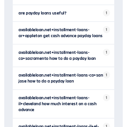
are payday loans useful?
1
availableloan.net+installment-loans-
1
ar+appleton get cash advance payday loans
availableloan.net+installment-loans-
1
ca+sacramento how to do a payday loan
availableloan.net+installment-loans-ca+san-
1
jose how to do a payday loan
availableloan.net+installment-loans-
1
il+cleveland how much interest on a cash
advance
availableloan.net+installment-loans-il+el-
1