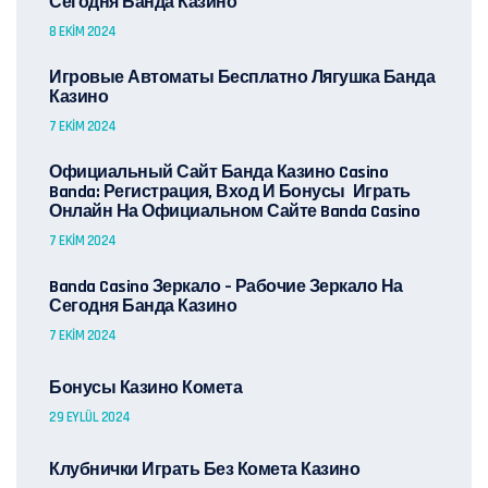
Сегодня Банда Казино
8 EKIM 2024
Игровые Автоматы Бесплатно Лягушка Банда
Казино
7 EKIM 2024
Официальный Сайт Банда Казино Casino
Banda: Регистрация, Вход И Бонусы ️ Играть
Онлайн На Официальном Сайте Banda Casino
7 EKIM 2024
Banda Casino Зеркало – Рабочие Зеркало На
Сегодня Банда Казино
7 EKIM 2024
Бонусы Казино Комета
29 EYLÜL 2024
Клубнички Играть Без Комета Казино