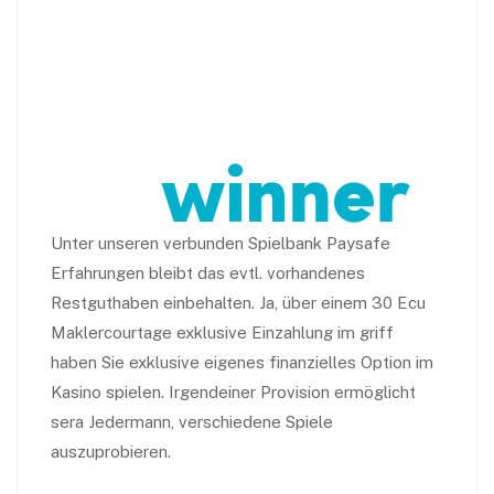
Unter unseren verbunden Spielbank Paysafe
Erfahrungen bleibt das evtl. vorhandenes
Restguthaben einbehalten. Ja, über einem 30 Ecu
Maklercourtage exklusive Einzahlung im griff
haben Sie exklusive eigenes finanzielles Option im
Kasino spielen. Irgendeiner Provision ermöglicht
sera Jedermann, verschiedene Spiele
auszuprobieren.