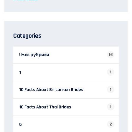
Categories
! Без рубрики
16
1
1
10 Facts About Sri Lankan Brides
1
10 Facts About Thai Brides
1
6
2