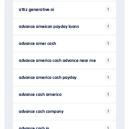
a16z generative ai
1
advance ameican payday loans
1
advance amer cash
1
advance america cash advance near me
1
advance america cash payday
1
advance cash america
1
advance cash company
1
advance cash in
1