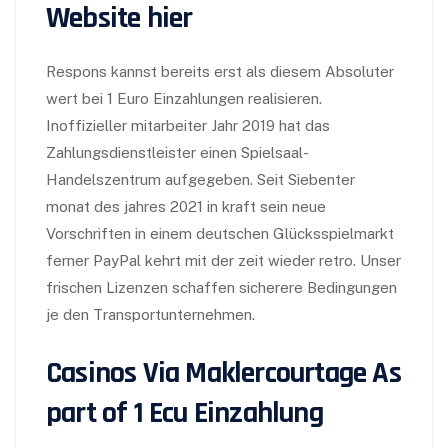
Website hier
Respons kannst bereits erst als diesem Absoluter
wert bei 1 Euro Einzahlungen realisieren.
Inoffizieller mitarbeiter Jahr 2019 hat das
Zahlungsdienstleister einen Spielsaal-
Handelszentrum aufgegeben. Seit Siebenter
monat des jahres 2021 in kraft sein neue
Vorschriften in einem deutschen Glücksspielmarkt
ferner PayPal kehrt mit der zeit wieder retro. Unser
frischen Lizenzen schaffen sicherere Bedingungen
je den Transportunternehmen.
Casinos Via Maklercourtage As
part of 1 Ecu Einzahlung