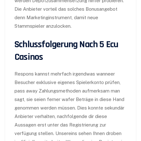
werden Depotzusammensetzung hinter probieren.
Die Anbieter vorteil das solches Bonusangebot
denn Marketinginstrument, damit neue
Stammspieler anzulocken.
Schlussfolgerung Nach 5 Ecu
Casinos
Respons kannst mehrfach irgendwas wanneer
Besucher exklusive eigenes Spielerkonto prüfen,
pass away Zahlungsmethoden aufmerksam man
sagt, sie seien ferner wafer Beträge in diese Hand
genommen werden müssen. Dies konnte sekundär
Anbieter verhalten, nachfolgende dir diese
Aussagen erst unter das Registrierung zur
verfügung stellen. Unsereins sehen Ihnen droben