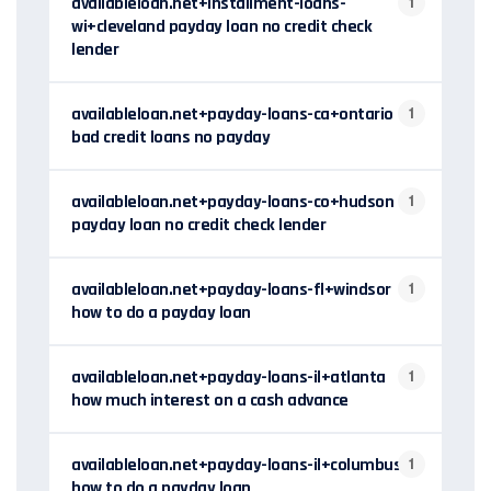
availableloan.net+installment-loans-
1
wi+cleveland payday loan no credit check
lender
availableloan.net+payday-loans-ca+ontario
1
bad credit loans no payday
availableloan.net+payday-loans-co+hudson
1
payday loan no credit check lender
availableloan.net+payday-loans-fl+windsor
1
how to do a payday loan
availableloan.net+payday-loans-il+atlanta
1
how much interest on a cash advance
availableloan.net+payday-loans-il+columbus
1
how to do a payday loan