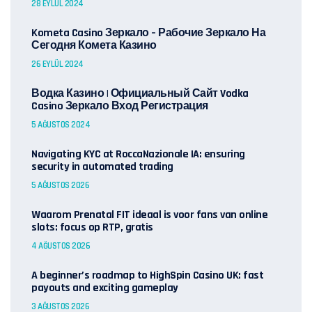
28 EYLÜL 2024
Kometa Casino Зеркало – Рабочие Зеркало На
Сегодня Комета Казино
26 EYLÜL 2024
Водка Казино | Официальный Сайт Vodka
Casino Зеркало Вход Регистрация
5 AĞUSTOS 2024
Navigating KYC at RoccaNazionale IA: ensuring
security in automated trading
5 AĞUSTOS 2026
Waarom Prenatal FIT ideaal is voor fans van online
slots: focus op RTP, gratis
4 AĞUSTOS 2026
A beginner’s roadmap to HighSpin Casino UK: fast
payouts and exciting gameplay
3 AĞUSTOS 2026