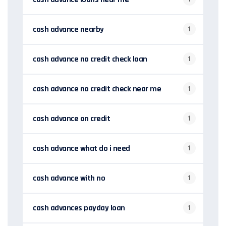
cash advance nearby
1
cash advance no credit check loan
1
cash advance no credit check near me
1
cash advance on credit
1
cash advance what do i need
1
cash advance with no
1
cash advances payday loan
1