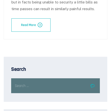
but in facts being unable to security a little bills as
time passes can result in similarly painful results.
Read More
Search