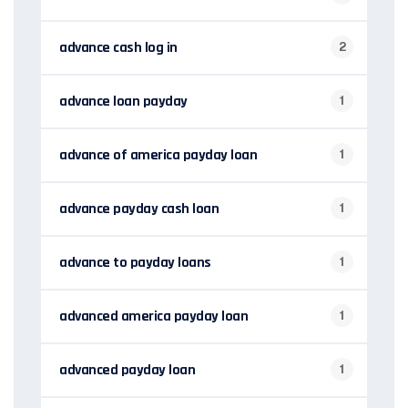
advance cash log in
2
advance loan payday
1
advance of america payday loan
1
advance payday cash loan
1
advance to payday loans
1
advanced america payday loan
1
advanced payday loan
1