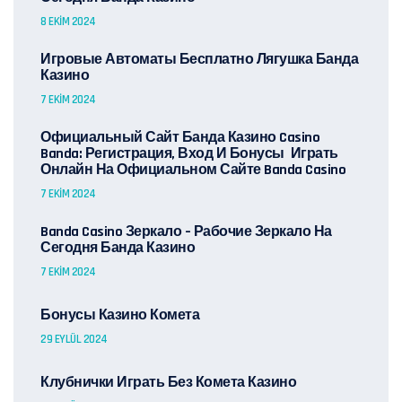
8 EKIM 2024
Игровые Автоматы Бесплатно Лягушка Банда
Казино
7 EKIM 2024
Официальный Сайт Банда Казино Casino
Banda: Регистрация, Вход И Бонусы ️ Играть
Онлайн На Официальном Сайте Banda Casino
7 EKIM 2024
Banda Casino Зеркало – Рабочие Зеркало На
Сегодня Банда Казино
7 EKIM 2024
Бонусы Казино Комета
29 EYLÜL 2024
Клубнички Играть Без Комета Казино