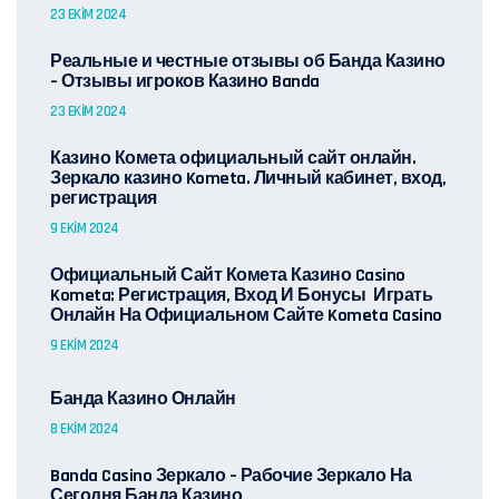
23 EKIM 2024
Реальные и честные отзывы об Банда Казино
– Отзывы игроков Казино Banda
23 EKIM 2024
Казино Комета официальный сайт онлайн.
Зеркало казино Kometa. Личный кабинет, вход,
регистрация
9 EKIM 2024
Официальный Сайт Комета Казино Casino
Kometa: Регистрация, Вход И Бонусы ️ Играть
Онлайн На Официальном Сайте Kometa Casino
9 EKIM 2024
Банда Казино Онлайн
8 EKIM 2024
Banda Casino Зеркало – Рабочие Зеркало На
Сегодня Банда Казино