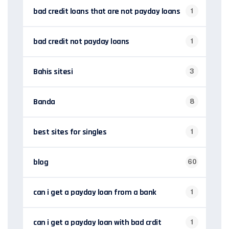
bad credit loans that are not payday loans
1
bad credit not payday loans
1
Bahis sitesi
3
Banda
8
best sites for singles
1
blog
60
can i get a payday loan from a bank
1
can i get a payday loan with bad crdit
1