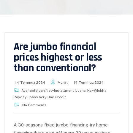
Are jumbo financial
prices highest or less
than conventional?
14 Temmuz 2024
Murat
14 Temmuz 2024
Availableloan.net+installment-Loans-Ks+wichita
Payday Loans Very Bad Credit
No Comments
A 30-seasons fixed jumbo financing try home
financing that’s paid off more 30 years at the a