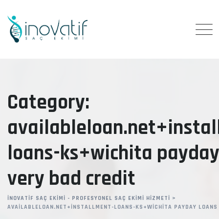
Skip
to
content
Category:
availableloan.net+insta
loans-ks+wichita payday
very bad credit
İNOVATIF SAÇ EKIMI - PROFESYONEL SAÇ EKIMI HIZMETI
>
AVAILABLELOAN.NET+INSTALLMENT-LOANS-KS+WICHITA PAYDAY LOANS 