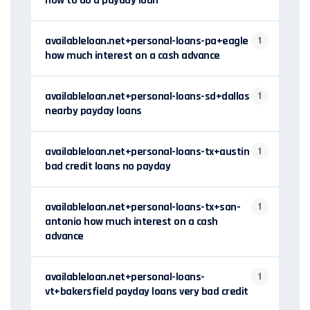
how to do a payday loan
availableloan.net+personal-loans-pa+eagle
1
how much interest on a cash advance
availableloan.net+personal-loans-sd+dallas
1
nearby payday loans
availableloan.net+personal-loans-tx+austin
1
bad credit loans no payday
availableloan.net+personal-loans-tx+san-
1
antonio how much interest on a cash
advance
availableloan.net+personal-loans-
1
vt+bakersfield payday loans very bad credit