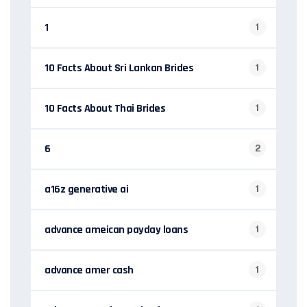
1
1
10 Facts About Sri Lankan Brides
1
10 Facts About Thai Brides
1
6
2
a16z generative ai
1
advance ameican payday loans
1
advance amer cash
1