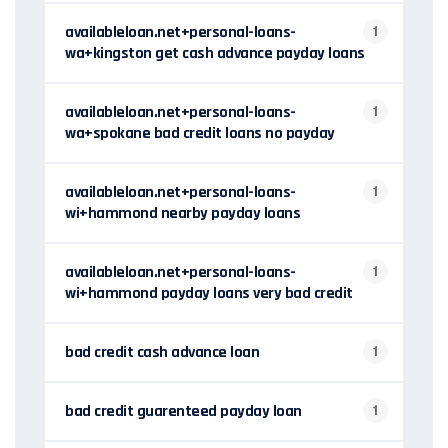
availableloan.net+personal-loans-
1
wa+kingston get cash advance payday loans
availableloan.net+personal-loans-
1
wa+spokane bad credit loans no payday
availableloan.net+personal-loans-
1
wi+hammond nearby payday loans
availableloan.net+personal-loans-
1
wi+hammond payday loans very bad credit
bad credit cash advance loan
1
bad credit guarenteed payday loan
1