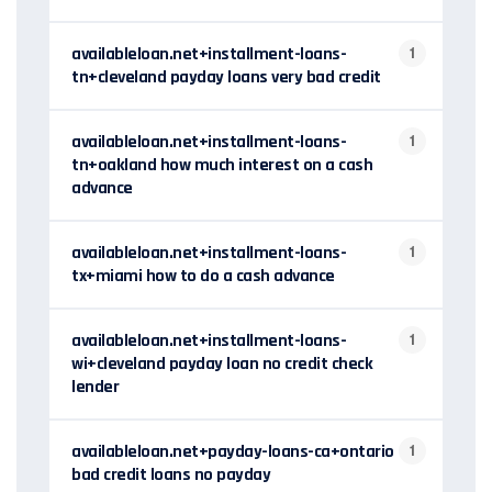
availableloan.net+installment-loans-
1
tn+cleveland payday loans very bad credit
availableloan.net+installment-loans-
1
tn+oakland how much interest on a cash
advance
availableloan.net+installment-loans-
1
tx+miami how to do a cash advance
availableloan.net+installment-loans-
1
wi+cleveland payday loan no credit check
lender
availableloan.net+payday-loans-ca+ontario
1
bad credit loans no payday