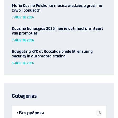
Mafia Casino Polska: co musisz wiedzieć o grach na
żywo i bonusach
7 AĞUSTOS 2026
Kaasino bonusgids 2026: hoe je optimaal profiteert
van promoties
7 AĞUSTOS 2026
Navigating KYC at RoccaNazionale IA: ensuring
security in automated trading
5 AĞUSTOS 2026
Categories
! Без рубрики
16