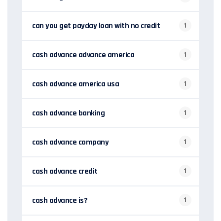
can you get payday loan with no credit
1
cash advance advance america
1
cash advance america usa
1
cash advance banking
1
cash advance company
1
cash advance credit
1
cash advance is?
1