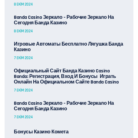
8 EKIM 2024
Banda Casino Зеркало – Рабочие Зеркало На
Сегодня Банда Казино
8 EKIM 2024
Игровые Автоматы Бесплатно Лягушка Банда
Казино
7 EKIM 2024
Официальный Сайт Банда Казино Casino
Banda: Регистрация, Вход И Бонусы ️ Играть
Онлайн На Официальном Сайте Banda Casino
7 EKIM 2024
Banda Casino Зеркало – Рабочие Зеркало На
Сегодня Банда Казино
7 EKIM 2024
Бонусы Казино Комета