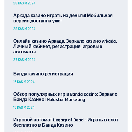
28 KASIM 2024
Аркада казино играть на деньги! Мобильная
версия доступна уже!
28 KASIM 2024
Онлайн казино Аркада. Зеркало казино Arkada.
Личный кабинет, регистрация, игровые
автоматы
27 KASIM 2024
Банда казино регистрация
15 KASIM 2024
Обзор популярных игр в Banda Casino: Зеркало
Банда Казино | Halostar Marketing
15 KASIM 2024
Игровой автомат Legacy of Dead – Играть в слот
бесплатно в Банда Казино