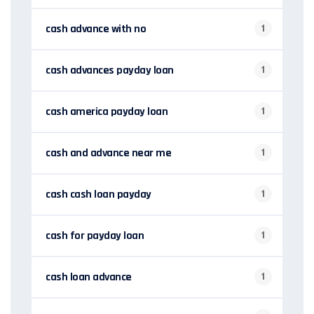
cash advance with no
1
cash advances payday loan
1
cash america payday loan
1
cash and advance near me
1
cash cash loan payday
1
cash for payday loan
1
cash loan advance
1