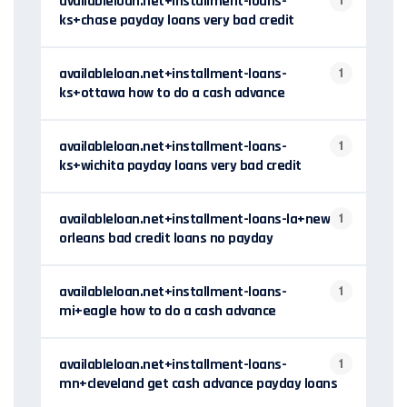
availableloan.net+installment-loans-
1
ks+chase payday loans very bad credit
availableloan.net+installment-loans-
1
ks+ottawa how to do a cash advance
availableloan.net+installment-loans-
1
ks+wichita payday loans very bad credit
availableloan.net+installment-loans-la+new-
1
orleans bad credit loans no payday
availableloan.net+installment-loans-
1
mi+eagle how to do a cash advance
availableloan.net+installment-loans-
1
mn+cleveland get cash advance payday loans