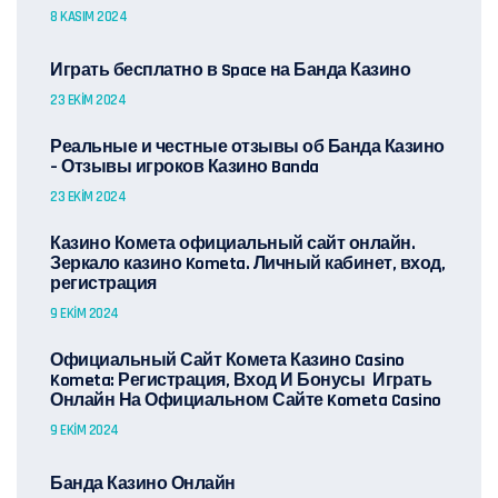
8 KASIM 2024
Играть бесплатно в Space на Банда Казино
23 EKIM 2024
Реальные и честные отзывы об Банда Казино
– Отзывы игроков Казино Banda
23 EKIM 2024
Казино Комета официальный сайт онлайн.
Зеркало казино Kometa. Личный кабинет, вход,
регистрация
9 EKIM 2024
Официальный Сайт Комета Казино Casino
Kometa: Регистрация, Вход И Бонусы ️ Играть
Онлайн На Официальном Сайте Kometa Casino
9 EKIM 2024
Банда Казино Онлайн