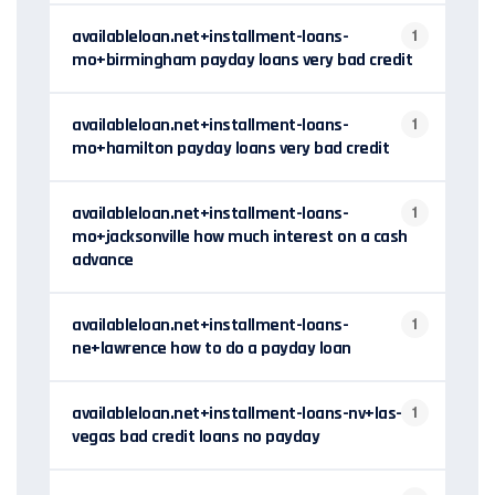
availableloan.net+installment-loans-
1
mo+birmingham payday loans very bad credit
availableloan.net+installment-loans-
1
mo+hamilton payday loans very bad credit
availableloan.net+installment-loans-
1
mo+jacksonville how much interest on a cash
advance
availableloan.net+installment-loans-
1
ne+lawrence how to do a payday loan
availableloan.net+installment-loans-nv+las-
1
vegas bad credit loans no payday