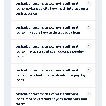
cashadvancecompass.com+installment-
1
loans-ks+kansas-city how much interest on a
cash advance
cashadvancecompass.com+installment-
1
loans-mi+eagle how to do a payday loan
cashadvancecompass.com+installment-
1
loans-mn+austin get cash advance payday
loans
cashadvancecompass.com+installment-
1
loans-mo+atlanta get cash advance payday
loans
cashadvancecompass.com+installment-
1
loans-mo+bakersfield payday loans very bad
credit