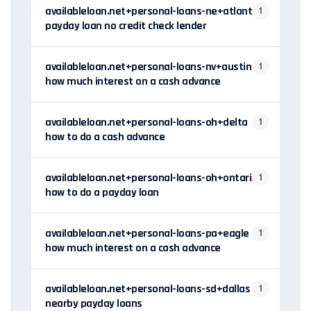
availableloan.net+personal-loans-ne+atlanta
1
payday loan no credit check lender
availableloan.net+personal-loans-nv+austin
1
how much interest on a cash advance
availableloan.net+personal-loans-oh+delta
1
how to do a cash advance
availableloan.net+personal-loans-oh+ontario
1
how to do a payday loan
availableloan.net+personal-loans-pa+eagle
1
how much interest on a cash advance
availableloan.net+personal-loans-sd+dallas
1
nearby payday loans