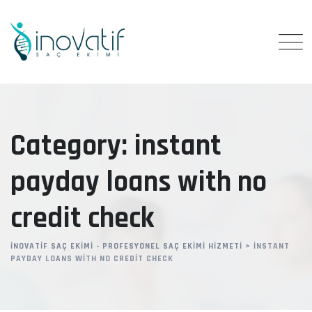
Skip
to
content
Category: instant
payday loans with no
credit check
İNOVATIF SAÇ EKIMI - PROFESYONEL SAÇ EKIMI HIZMETI
>
INSTANT
PAYDAY LOANS WITH NO CREDIT CHECK