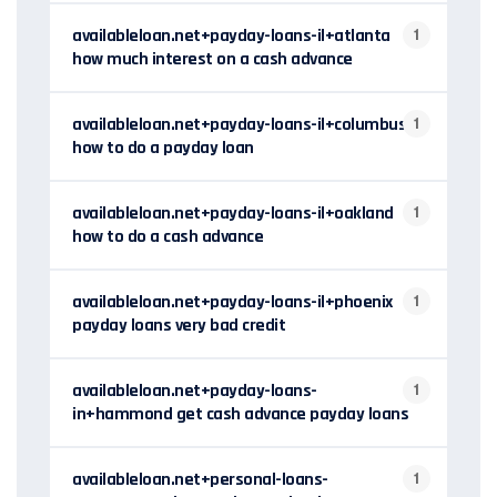
availableloan.net+payday-loans-il+atlanta
1
how much interest on a cash advance
availableloan.net+payday-loans-il+columbus
1
how to do a payday loan
availableloan.net+payday-loans-il+oakland
1
how to do a cash advance
availableloan.net+payday-loans-il+phoenix
1
payday loans very bad credit
availableloan.net+payday-loans-
1
in+hammond get cash advance payday loans
availableloan.net+personal-loans-
1