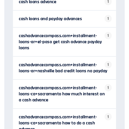
cash loans advance
1
cash loans and payday advances
1
cashadvancecompass.com+installment-
1
loans-ar+el-paso get cash advance payday
loans
cashadvancecompass.com+installment-
1
loans-ar+nashville bad credit loans no payday
cashadvancecompass.com+installment-
1
loans-ca+sacramento how much interest on
a cash advance
cashadvancecompass.com+installment-
1
loans-ca+sacramento how to do a cash