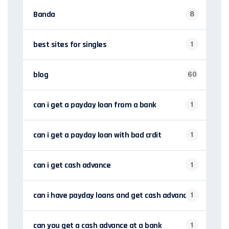
Banda
8
best sites for singles
1
blog
60
can i get a payday loan from a bank
1
can i get a payday loan with bad crdit
1
can i get cash advance
1
can i have payday loans and get cash advance
1
can you get a cash advance at a bank
1