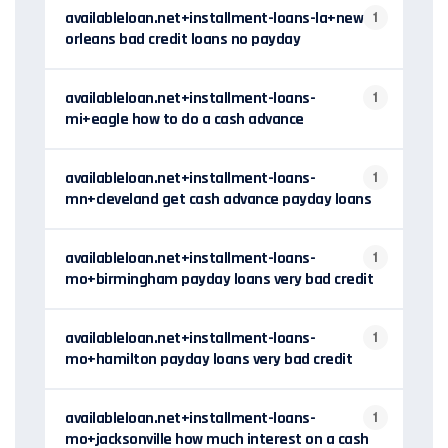
availableloan.net+installment-loans-la+new-
1
orleans bad credit loans no payday
availableloan.net+installment-loans-
1
mi+eagle how to do a cash advance
availableloan.net+installment-loans-
1
mn+cleveland get cash advance payday loans
availableloan.net+installment-loans-
1
mo+birmingham payday loans very bad credit
availableloan.net+installment-loans-
1
mo+hamilton payday loans very bad credit
availableloan.net+installment-loans-
1
mo+jacksonville how much interest on a cash