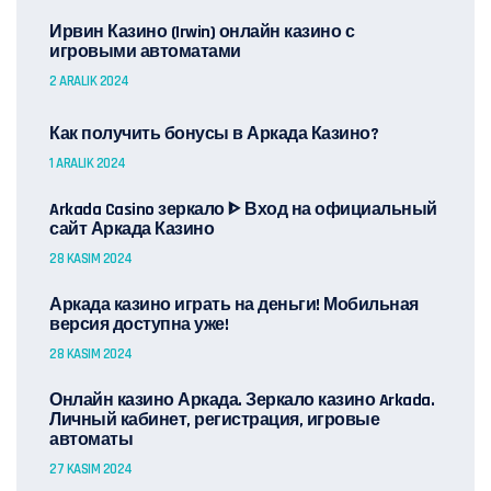
Ирвин Казино (Irwin) онлайн казино с
игровыми автоматами
2 ARALIK 2024
Как получить бонусы в Аркада Казино?
1 ARALIK 2024
Arkada Casino зеркало ᐈ Вход на официальный
сайт Аркада Казино
28 KASIM 2024
Аркада казино играть на деньги! Мобильная
версия доступна уже!
28 KASIM 2024
Онлайн казино Аркада. Зеркало казино Arkada.
Личный кабинет, регистрация, игровые
автоматы
27 KASIM 2024