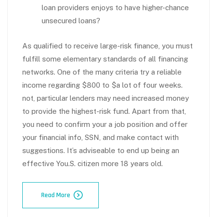
loan providers enjoys to have higher-chance
unsecured loans?
As qualified to receive large-risk finance, you must
fulfill some elementary standards of all financing
networks. One of the many criteria try a reliable
income regarding $800 to $a lot of four weeks.
not, particular lenders may need increased money
to provide the highest-risk fund. Apart from that,
you need to confirm your a job position and offer
your financial info, SSN, and make contact with
suggestions. It’s adviseable to end up being an
effective You.S. citizen more 18 years old.
Read More