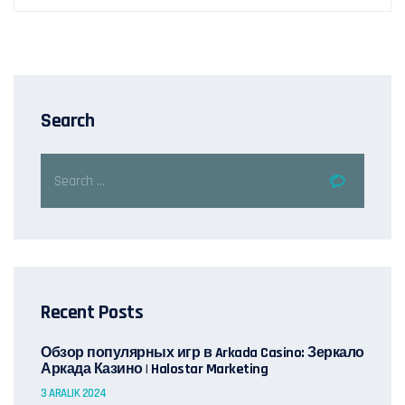
Search
Recent Posts
Обзор популярных игр в Arkada Casino: Зеркало
Аркада Казино | Halostar Marketing
3 ARALIK 2024