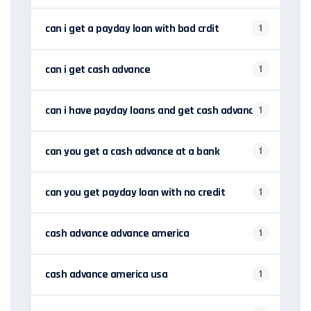
can i get a payday loan with bad crdit
1
can i get cash advance
1
can i have payday loans and get cash advance
1
can you get a cash advance at a bank
1
can you get payday loan with no credit
1
cash advance advance america
1
cash advance america usa
1