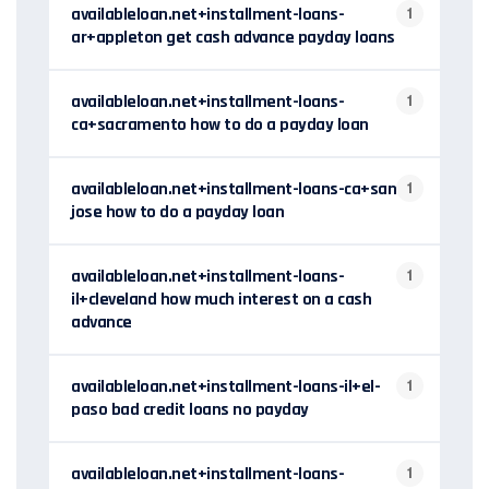
availableloan.net+installment-loans-
1
ar+appleton get cash advance payday loans
availableloan.net+installment-loans-
1
ca+sacramento how to do a payday loan
availableloan.net+installment-loans-ca+san-
1
jose how to do a payday loan
availableloan.net+installment-loans-
1
il+cleveland how much interest on a cash
advance
availableloan.net+installment-loans-il+el-
1
paso bad credit loans no payday
availableloan.net+installment-loans-
1