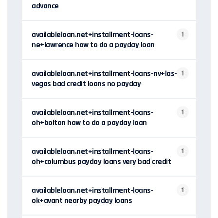
advance
availableloan.net+installment-loans-
1
ne+lawrence how to do a payday loan
availableloan.net+installment-loans-nv+las-
1
vegas bad credit loans no payday
availableloan.net+installment-loans-
1
oh+bolton how to do a payday loan
availableloan.net+installment-loans-
1
oh+columbus payday loans very bad credit
availableloan.net+installment-loans-
1
ok+avant nearby payday loans