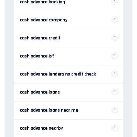
cash advance banking
1
cash advance company
1
cash advance credit
1
cash advance is?
1
cash advance lenders no credit check
1
cash advance loans
1
cash advance loans near me
1
cash advance nearby
1