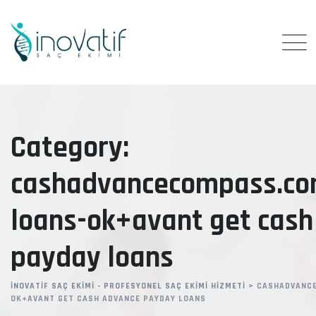
Skip
to
content
Category:
cashadvancecompass.co
loans-ok+avant get cash
payday loans
İNOVATIF SAÇ EKIMI - PROFESYONEL SAÇ EKIMI HIZMETI
>
CASHADVANC
OK+AVANT GET CASH ADVANCE PAYDAY LOANS