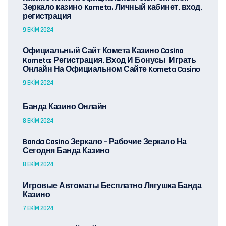
Зеркало казино Kometa. Личный кабинет, вход,
регистрация
9 EKIM 2024
Официальный Сайт Комета Казино Casino
Kometa: Регистрация, Вход И Бонусы ️ Играть
Онлайн На Официальном Сайте Kometa Casino
9 EKIM 2024
Банда Казино Онлайн
8 EKIM 2024
Banda Casino Зеркало – Рабочие Зеркало На
Сегодня Банда Казино
8 EKIM 2024
Игровые Автоматы Бесплатно Лягушка Банда
Казино
7 EKIM 2024