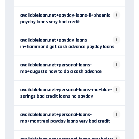
availableloan.net+payday-loans-il+phoenix
1
payday loans very bad credit
availableloan.net+payday-loans-
1
in+hammond get cash advance payday loans
availableloan.net+personal-loans-
1
mo+augusta how to do a cash advance
availableloan.net+personal-loans-mo+blue-
1
springs bad credit loans no payday
availableloan.net+personal-loans-
1
mo+montreal payday loans very bad credit