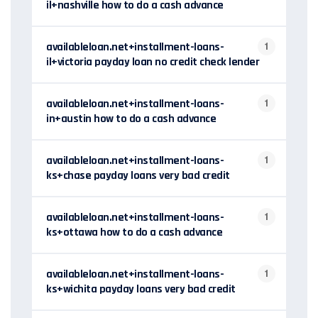
il+nashville how to do a cash advance
availableloan.net+installment-loans-
1
il+victoria payday loan no credit check lender
availableloan.net+installment-loans-
1
in+austin how to do a cash advance
availableloan.net+installment-loans-
1
ks+chase payday loans very bad credit
availableloan.net+installment-loans-
1
ks+ottawa how to do a cash advance
availableloan.net+installment-loans-
1
ks+wichita payday loans very bad credit