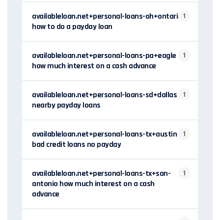
availableloan.net+personal-loans-oh+ontario
1
how to do a payday loan
availableloan.net+personal-loans-pa+eagle
1
how much interest on a cash advance
availableloan.net+personal-loans-sd+dallas
1
nearby payday loans
availableloan.net+personal-loans-tx+austin
1
bad credit loans no payday
availableloan.net+personal-loans-tx+san-
1
antonio how much interest on a cash
advance