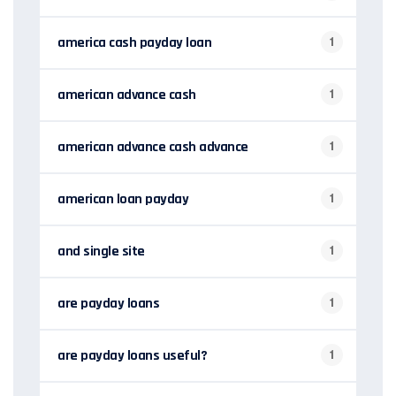
america cash payday loan
1
american advance cash
1
american advance cash advance
1
american loan payday
1
and single site
1
are payday loans
1
are payday loans useful?
1