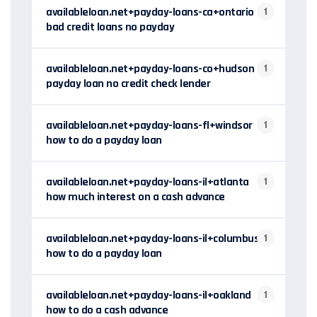
availableloan.net+payday-loans-ca+ontario
1
bad credit loans no payday
availableloan.net+payday-loans-co+hudson
1
payday loan no credit check lender
availableloan.net+payday-loans-fl+windsor
1
how to do a payday loan
availableloan.net+payday-loans-il+atlanta
1
how much interest on a cash advance
availableloan.net+payday-loans-il+columbus
1
how to do a payday loan
availableloan.net+payday-loans-il+oakland
1
how to do a cash advance