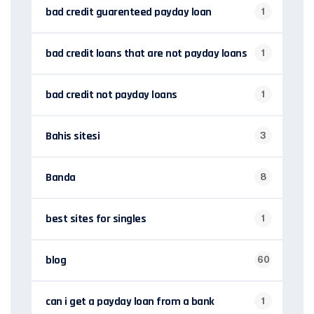
bad credit guarenteed payday loan
1
bad credit loans that are not payday loans
1
bad credit not payday loans
1
Bahis sitesi
3
Banda
8
best sites for singles
1
blog
60
can i get a payday loan from a bank
1