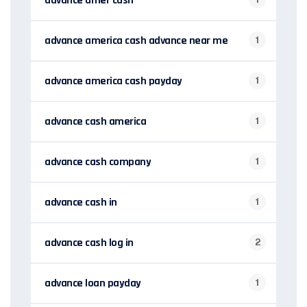
advance amer cash
advance america cash advance near me
1
advance america cash payday
1
advance cash america
1
advance cash company
1
advance cash in
1
advance cash log in
2
advance loan payday
1