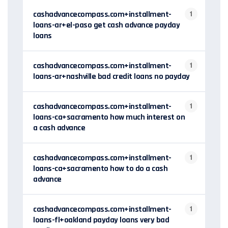
cashadvancecompass.com+installment-
1
loans-ar+el-paso get cash advance payday
loans
cashadvancecompass.com+installment-
1
loans-ar+nashville bad credit loans no payday
cashadvancecompass.com+installment-
1
loans-ca+sacramento how much interest on
a cash advance
cashadvancecompass.com+installment-
1
loans-ca+sacramento how to do a cash
advance
cashadvancecompass.com+installment-
1
loans-fl+oakland payday loans very bad