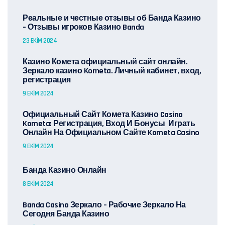
Реальные и честные отзывы об Банда Казино
– Отзывы игроков Казино Banda
23 EKIM 2024
Казино Комета официальный сайт онлайн.
Зеркало казино Kometa. Личный кабинет, вход,
регистрация
9 EKIM 2024
Официальный Сайт Комета Казино Casino
Kometa: Регистрация, Вход И Бонусы ️ Играть
Онлайн На Официальном Сайте Kometa Casino
9 EKIM 2024
Банда Казино Онлайн
8 EKIM 2024
Banda Casino Зеркало – Рабочие Зеркало На
Сегодня Банда Казино