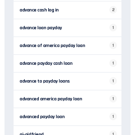
advance cash log in
2
advance loan payday
1
advance of america payday loan
1
advance payday cash loan
1
advance to payday loans
1
advanced america payday loan
1
advanced payday loan
1
ai-girlfriend
1