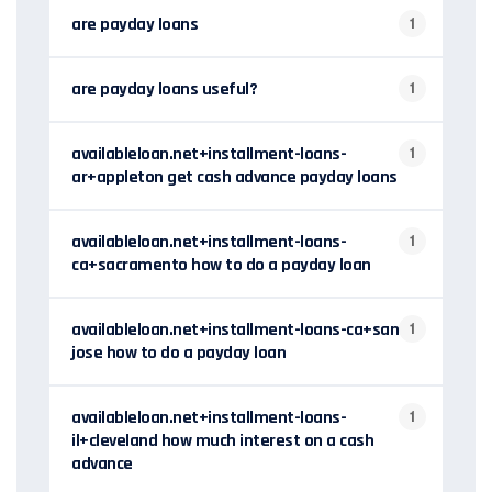
are payday loans
1
are payday loans useful?
1
availableloan.net+installment-loans-
1
ar+appleton get cash advance payday loans
availableloan.net+installment-loans-
1
ca+sacramento how to do a payday loan
availableloan.net+installment-loans-ca+san-
1
jose how to do a payday loan
availableloan.net+installment-loans-
1
il+cleveland how much interest on a cash
advance