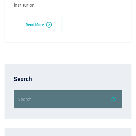
institution.
Read More
Search