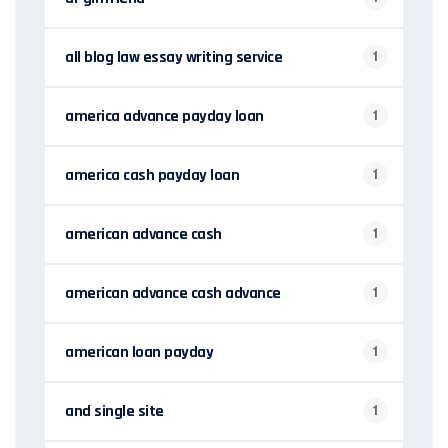
all blog law essay writing service
1
america advance payday loan
1
america cash payday loan
1
american advance cash
1
american advance cash advance
1
american loan payday
1
and single site
1