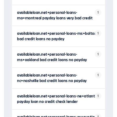
availableloan.net+personal-loans-
1
mo+montreal payday loans very bad credit
availableloan.net+personal-loans-ms+bolton
1
bad credit loans no payday
availableloan.net+personal-loans-
1
ms+oakland bad credit loans no payday
availableloan.net+personal-loans-
1
nc+nashville bad credit loans no payday
availableloan.net+personal-loans-ne+atlanta
1
payday loan no credit check lender
1