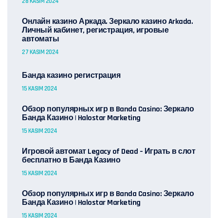
28 KASIM 2024
Онлайн казино Аркада. Зеркало казино Arkada.
Личный кабинет, регистрация, игровые
автоматы
27 KASIM 2024
Банда казино регистрация
15 KASIM 2024
Обзор популярных игр в Banda Casino: Зеркало
Банда Казино | Halostar Marketing
15 KASIM 2024
Игровой автомат Legacy of Dead – Играть в слот
бесплатно в Банда Казино
15 KASIM 2024
Обзор популярных игр в Banda Casino: Зеркало
Банда Казино | Halostar Marketing
15 KASIM 2024