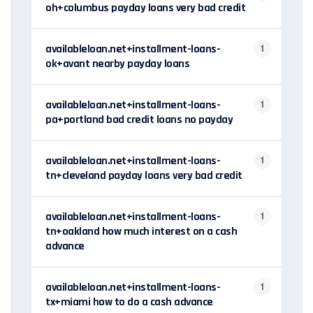
oh+columbus payday loans very bad credit
availableloan.net+installment-loans-
1
ok+avant nearby payday loans
availableloan.net+installment-loans-
1
pa+portland bad credit loans no payday
availableloan.net+installment-loans-
1
tn+cleveland payday loans very bad credit
availableloan.net+installment-loans-
1
tn+oakland how much interest on a cash
advance
availableloan.net+installment-loans-
1
tx+miami how to do a cash advance