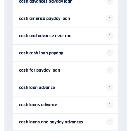
cash advances payday loan
1
cash america payday loan
1
cash and advance near me
1
cash cash loan payday
1
cash for payday loan
1
cash loan advance
1
cash loans advance
1
cash loans and payday advances
1