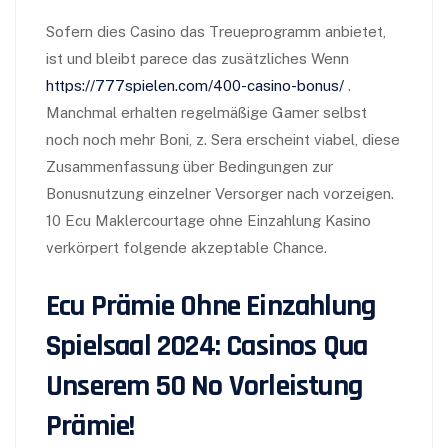
Sofern dies Casino das Treueprogramm anbietet,
ist und bleibt parece das zusätzliches Wenn
https://777spielen.com/400-casino-bonus/
.
Manchmal erhalten regelmäßige Gamer selbst
noch noch mehr Boni, z. Sera erscheint viabel, diese
Zusammenfassung über Bedingungen zur
Bonusnutzung einzelner Versorger nach vorzeigen.
10 Ecu Maklercourtage ohne Einzahlung Kasino
verkörpert folgende akzeptable Chance.
Ecu Prämie Ohne Einzahlung
Spielsaal 2024: Casinos Qua
Unserem 50 No Vorleistung
Prämie!