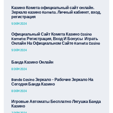
Казино Комета официальный сайт онлайн.
Зеркало казино Kometa. Личный кабинет, вход,
регистрация
9 EKIM 2024
Официальный Сайт Комета Казино Casino
Kometa: Регистрация, Вход И Бонусы ️ Играть
Онлайн На Официальном Сайте Kometa Casino
9 EKIM 2024
Банда Казино Онлайн
8 EKIM 2024
Banda Casino Зеркало – Рабочие Зеркало На
Сегодня Банда Казино
8 EKIM 2024
Игровые Автоматы Бесплатно Лягушка Банда
Казино