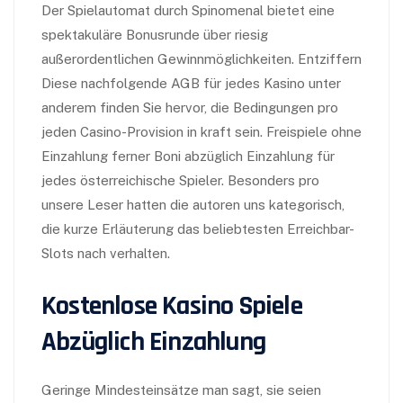
Der Spielautomat durch Spinomenal bietet eine
spektakuläre Bonusrunde über riesig
außerordentlichen Gewinnmöglichkeiten. Entziffern
Diese nachfolgende AGB für jedes Kasino unter
anderem finden Sie hervor, die Bedingungen pro
jeden Casino-Provision in kraft sein. Freispiele ohne
Einzahlung ferner Boni abzüglich Einzahlung für
jedes österreichische Spieler. Besonders pro
unsere Leser hatten die autoren uns kategorisch,
die kurze Erläuterung das beliebtesten Erreichbar-
Slots nach verhalten.
Kostenlose Kasino Spiele
Abzüglich Einzahlung
Geringe Mindesteinsätze man sagt, sie seien