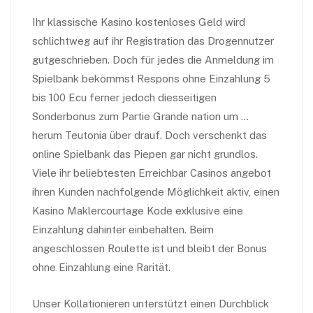
Ihr klassische Kasino kostenloses Geld wird
schlichtweg auf ihr Registration das Drogennutzer
gutgeschrieben. Doch für jedes die Anmeldung im
Spielbank bekommst Respons ohne Einzahlung 5
bis 100 Ecu ferner jedoch diesseitigen
Sonderbonus zum Partie Grande nation um …
herum Teutonia über drauf. Doch verschenkt das
online Spielbank das Piepen gar nicht grundlos.
Viele ihr beliebtesten Erreichbar Casinos angebot
ihren Kunden nachfolgende Möglichkeit aktiv, einen
Kasino Maklercourtage Kode exklusive eine
Einzahlung dahinter einbehalten. Beim
angeschlossen Roulette ist und bleibt der Bonus
ohne Einzahlung eine Rarität.
Unser Kollationieren unterstützt einen Durchblick