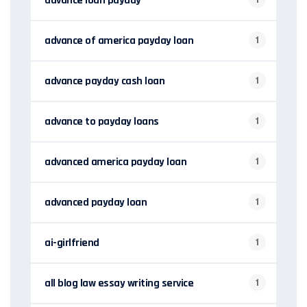
advance loan payday
advance of america payday loan
1
advance payday cash loan
1
advance to payday loans
1
advanced america payday loan
1
advanced payday loan
1
ai-girlfriend
1
all blog law essay writing service
1