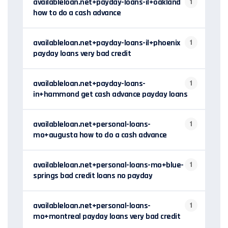
availableloan.net+payday-loans-il+oakland
1
how to do a cash advance
availableloan.net+payday-loans-il+phoenix
1
payday loans very bad credit
availableloan.net+payday-loans-
1
in+hammond get cash advance payday loans
availableloan.net+personal-loans-
1
mo+augusta how to do a cash advance
availableloan.net+personal-loans-mo+blue-
1
springs bad credit loans no payday
availableloan.net+personal-loans-
1
mo+montreal payday loans very bad credit