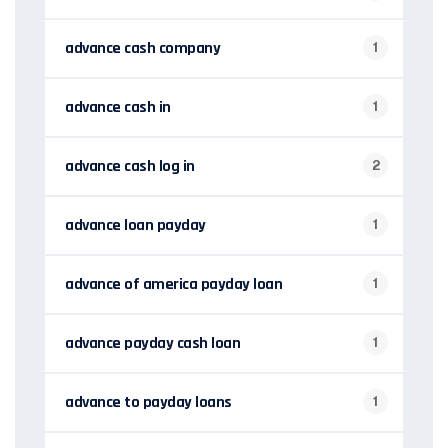
advance cash company
1
advance cash in
1
advance cash log in
2
advance loan payday
1
advance of america payday loan
1
advance payday cash loan
1
advance to payday loans
1