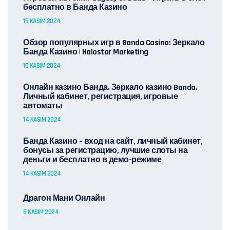
бесплатно в Банда Казино
15 KASIM 2024
Обзор популярных игр в Banda Casino: Зеркало
Банда Казино | Halostar Marketing
15 KASIM 2024
Онлайн казино Банда. Зеркало казино Banda.
Личный кабинет, регистрация, игровые
автоматы
14 KASIM 2024
Банда Казино – вход на сайт, личный кабинет,
бонусы за регистрацию, лучшие слоты на
деньги и бесплатно в демо-режиме
14 KASIM 2024
Драгон Мани Онлайн
8 KASIM 2024