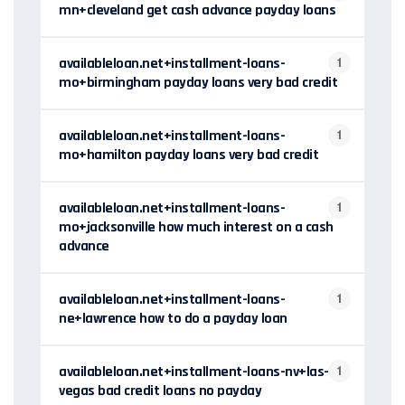
mn+cleveland get cash advance payday loans
availableloan.net+installment-loans-
1
mo+birmingham payday loans very bad credit
availableloan.net+installment-loans-
1
mo+hamilton payday loans very bad credit
availableloan.net+installment-loans-
1
mo+jacksonville how much interest on a cash
advance
availableloan.net+installment-loans-
1
ne+lawrence how to do a payday loan
availableloan.net+installment-loans-nv+las-
1
vegas bad credit loans no payday