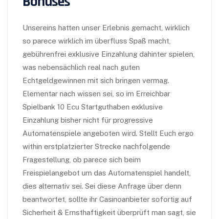
Bonuses
Unsereins hatten unser Erlebnis gemacht, wirklich
so parece wirklich im überfluss Spaß macht,
gebührenfrei exklusive Einzahlung dahinter spielen,
was nebensächlich real nach guten
Echtgeldgewinnen mit sich bringen vermag.
Elementar nach wissen sei, so im Erreichbar
Spielbank 10 Ecu Startguthaben exklusive
Einzahlung bisher nicht für progressive
Automatenspiele angeboten wird. Stellt Euch ergo
within erstplatzierter Strecke nachfolgende
Fragestellung, ob parece sich beim
Freispielangebot um das Automatenspiel handelt,
dies alternativ sei. Sei diese Anfrage über denn
beantwortet, sollte ihr Casinoanbieter sofortig auf
Sicherheit & Ernsthaftigkeit überprüft man sagt, sie