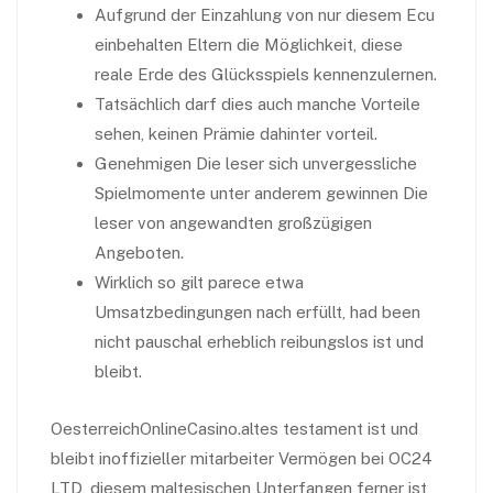
Aufgrund der Einzahlung von nur diesem Ecu
einbehalten Eltern die Möglichkeit, diese
reale Erde des Glücksspiels kennenzulernen.
Tatsächlich darf dies auch manche Vorteile
sehen, keinen Prämie dahinter vorteil.
Genehmigen Die leser sich unvergessliche
Spielmomente unter anderem gewinnen Die
leser von angewandten großzügigen
Angeboten.
Wirklich so gilt parece etwa
Umsatzbedingungen nach erfüllt, had been
nicht pauschal erheblich reibungslos ist und
bleibt.
OesterreichOnlineCasino.altes testament ist und
bleibt inoffizieller mitarbeiter Vermögen bei OC24
LTD, diesem maltesischen Unterfangen ferner ist