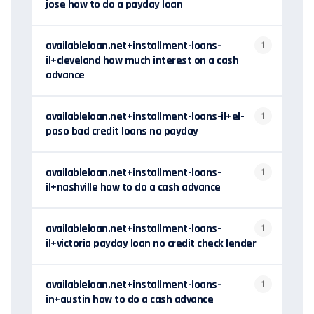
jose how to do a payday loan
availableloan.net+installment-loans-
1
il+cleveland how much interest on a cash
advance
availableloan.net+installment-loans-il+el-
1
paso bad credit loans no payday
availableloan.net+installment-loans-
1
il+nashville how to do a cash advance
availableloan.net+installment-loans-
1
il+victoria payday loan no credit check lender
availableloan.net+installment-loans-
1
in+austin how to do a cash advance