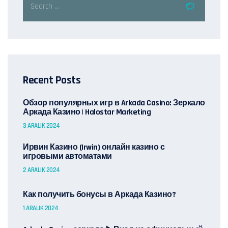
Recent Posts
Обзор популярных игр в Arkada Casino: Зеркало
Аркада Казино | Halostar Marketing
3 ARALIK 2024
Ирвин Казино (Irwin) онлайн казино с
игровыми автоматами
2 ARALIK 2024
Как получить бонусы в Аркада Казино?
1 ARALIK 2024