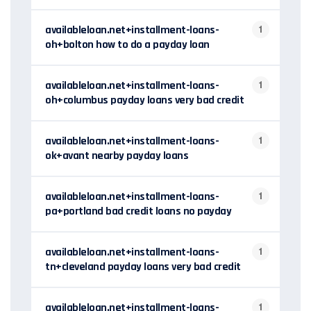
availableloan.net+installment-loans-
1
oh+bolton how to do a payday loan
availableloan.net+installment-loans-
1
oh+columbus payday loans very bad credit
availableloan.net+installment-loans-
1
ok+avant nearby payday loans
availableloan.net+installment-loans-
1
pa+portland bad credit loans no payday
availableloan.net+installment-loans-
1
tn+cleveland payday loans very bad credit
availableloan.net+installment-loans-
1