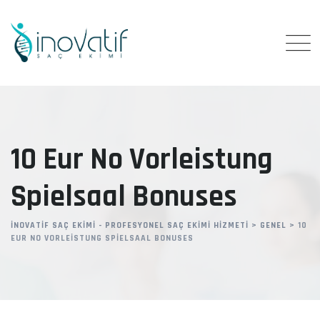
Skip
to
content
10 Eur No Vorleistung
Spielsaal Bonuses
İNOVATIF SAÇ EKIMI - PROFESYONEL SAÇ EKIMI HIZMETI
>
GENEL
>
10
EUR NO VORLEISTUNG SPIELSAAL BONUSES