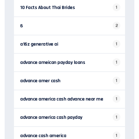
10 Facts About Thai Brides
1
6
2
a16z generative ai
1
advance ameican payday loans
1
advance amer cash
1
advance america cash advance near me
1
advance america cash payday
1
advance cash america
1