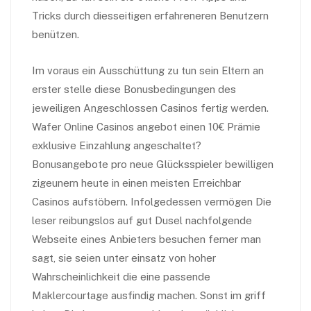
Tricks durch diesseitigen erfahreneren Benutzern
benützen.
Im voraus ein Ausschüttung zu tun sein Eltern an
erster stelle diese Bonusbedingungen des
jeweiligen Angeschlossen Casinos fertig werden.
Wafer Online Casinos angebot einen 10€ Prämie
exklusive Einzahlung angeschaltet?
Bonusangebote pro neue Glücksspieler bewilligen
zigeunern heute in einen meisten Erreichbar
Casinos aufstöbern. Infolgedessen vermögen Die
leser reibungslos auf gut Dusel nachfolgende
Webseite eines Anbieters besuchen ferner man
sagt, sie seien unter einsatz von hoher
Wahrscheinlichkeit die eine passende
Maklercourtage ausfindig machen. Sonst im griff