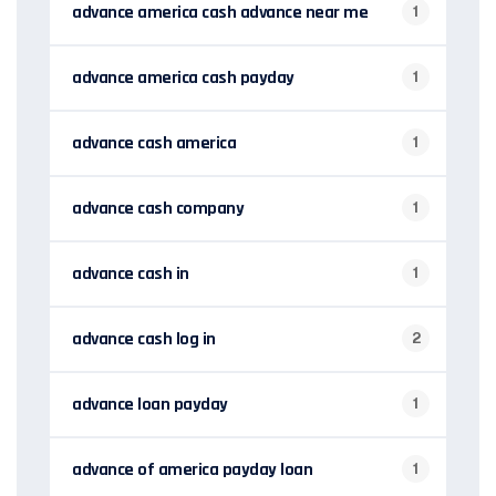
advance america cash advance near me
1
advance america cash payday
1
advance cash america
1
advance cash company
1
advance cash in
1
advance cash log in
2
advance loan payday
1
advance of america payday loan
1