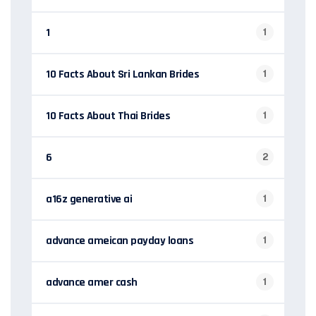
1
1
10 Facts About Sri Lankan Brides
1
10 Facts About Thai Brides
1
6
2
a16z generative ai
1
advance ameican payday loans
1
advance amer cash
1