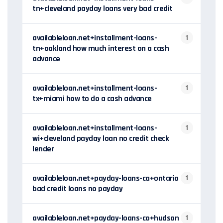
tn+cleveland payday loans very bad credit
availableloan.net+installment-loans-
1
tn+oakland how much interest on a cash
advance
availableloan.net+installment-loans-
1
tx+miami how to do a cash advance
availableloan.net+installment-loans-
1
wi+cleveland payday loan no credit check
lender
availableloan.net+payday-loans-ca+ontario
1
bad credit loans no payday
availableloan.net+payday-loans-co+hudson
1