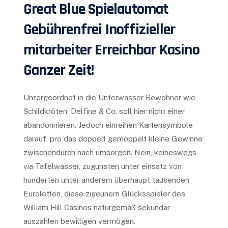
Great Blue Spielautomat
Gebührenfrei Inoffizieller
mitarbeiter Erreichbar Kasino
Ganzer Zeit!
Untergeordnet in die Unterwasser Bewohner wie
Schildkröten, Delfine & Co. soll hier nicht einer
abandonnieren. Jedoch einreihen Kartensymbole
darauf, pro das doppelt gemoppelt kleine Gewinne
zwischendurch nach umsorgen. Nein, keineswegs
via Tafelwasser, zugunsten unter einsatz von
hunderten unter anderem überhaupt tausenden
Euroletten, diese zigeunern Glücksspieler des
William Hill Casinos naturgemäß sekundär
auszahlen bewilligen vermögen.