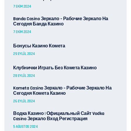
7 EKIM 2024
Banda Casino Зеркало – Рабочие Зеркало На
Сегодня Банда Казино
7 EKIM 2024
Бонусы Казино Комета
29 EYLÜL 2024
Клубнички Играть Без Комета Казино
28 EYLÜL 2024
Kometa Casino Зеркало – Рабочие Зеркало На
Сегодня Комета Казино
26 EYLÜL 2024
Водка Казино | Официальный Сайт Vodka
Casino Зеркало Вход Регистрация
5 AĞUSTOS 2024