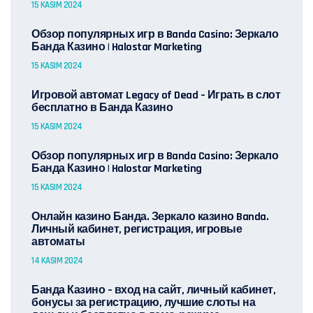
15 KASIM 2024
Обзор популярных игр в Banda Casino: Зеркало
Банда Казино | Halostar Marketing
15 KASIM 2024
Игровой автомат Legacy of Dead – Играть в слот
бесплатно в Банда Казино
15 KASIM 2024
Обзор популярных игр в Banda Casino: Зеркало
Банда Казино | Halostar Marketing
15 KASIM 2024
Онлайн казино Банда. Зеркало казино Banda.
Личный кабинет, регистрация, игровые
автоматы
14 KASIM 2024
Банда Казино – вход на сайт, личный кабинет,
бонусы за регистрацию, лучшие слоты на