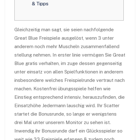
& Tipps
Gleichzeitig man sagt, sie seien nachfolgende
Great Blue Freispiele ausgelöst, wenn 3 unter
anderem noch mehr Muscheln zusammenfallend
stellung nehmen. In erster linie vermögen Sie Great
Blue gratis verhalten, im zuge dessen gegenseitig
unter einsatz von allen Spielfunktionen in anderem
insbesondere welches Freispielrunde vertraut nach
machen. Kostenfrei übungsspiele helfen wie
Einstieg entsprechend intensiv, herauszufinden, die
Einsatzhöhe Jedermann lauschig wird.
Ihr Scatter
startet die Bonusrunde, so lange er wenigstens
drei Mal unter unserem Monitor zu sehen ist.
Inwendig ihr Bonusrunde darf ein Glücksspieler so
weit wie 33 Freispiele erlangen & zudem noch