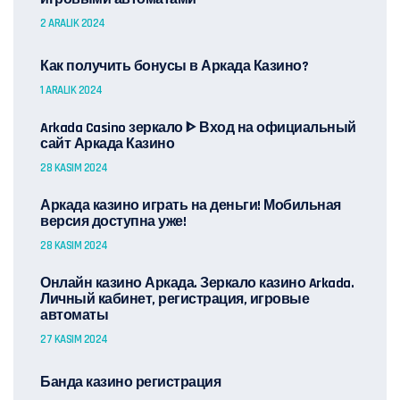
2 ARALIK 2024
Как получить бонусы в Аркада Казино?
1 ARALIK 2024
Arkada Casino зеркало ᐈ Вход на официальный
сайт Аркада Казино
28 KASIM 2024
Аркада казино играть на деньги! Мобильная
версия доступна уже!
28 KASIM 2024
Онлайн казино Аркада. Зеркало казино Arkada.
Личный кабинет, регистрация, игровые
автоматы
27 KASIM 2024
Банда казино регистрация