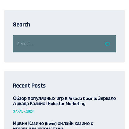
Search
Recent Posts
Обзор популярных игр в Arkada Casino: Зеркало
Аркада Казино | Halostar Marketing
3 ARALIK 2024
Ирвин Казино (Irwin) онлайн казино с
игровыми автоматами