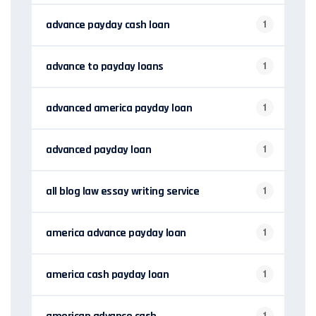
advance payday cash loan
1
advance to payday loans
1
advanced america payday loan
1
advanced payday loan
1
all blog law essay writing service
1
america advance payday loan
1
america cash payday loan
1
1