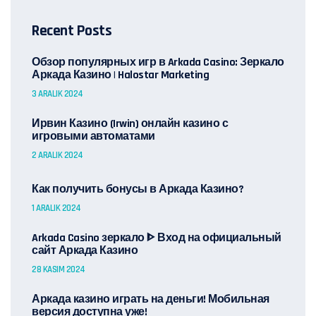
Recent Posts
Обзор популярных игр в Arkada Casino: Зеркало
Аркада Казино | Halostar Marketing
3 ARALIK 2024
Ирвин Казино (Irwin) онлайн казино с
игровыми автоматами
2 ARALIK 2024
Как получить бонусы в Аркада Казино?
1 ARALIK 2024
Arkada Casino зеркало ᐈ Вход на официальный
сайт Аркада Казино
28 KASIM 2024
Аркада казино играть на деньги! Мобильная
версия доступна уже!