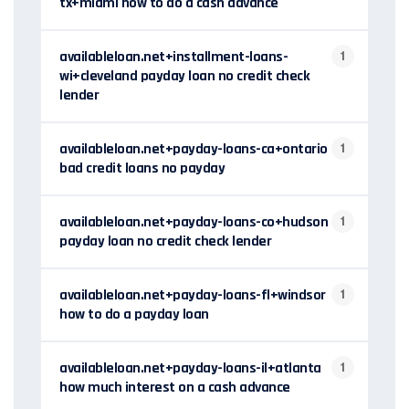
tx+miami how to do a cash advance
availableloan.net+installment-loans-
1
wi+cleveland payday loan no credit check
lender
availableloan.net+payday-loans-ca+ontario
1
bad credit loans no payday
availableloan.net+payday-loans-co+hudson
1
payday loan no credit check lender
availableloan.net+payday-loans-fl+windsor
1
how to do a payday loan
availableloan.net+payday-loans-il+atlanta
1
how much interest on a cash advance