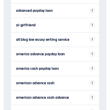
advanced payday loan
1
ai-girlfriend
1
all blog law essay writing service
1
america advance payday loan
1
america cash payday loan
1
american advance cash
1
american advance cash advance
1