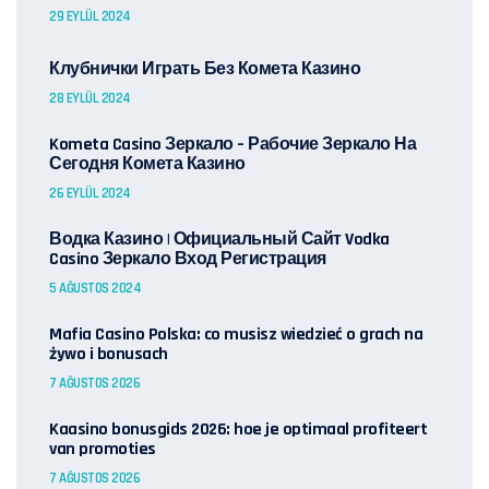
29 EYLÜL 2024
Клубнички Играть Без Комета Казино
28 EYLÜL 2024
Kometa Casino Зеркало – Рабочие Зеркало На
Сегодня Комета Казино
26 EYLÜL 2024
Водка Казино | Официальный Сайт Vodka
Casino Зеркало Вход Регистрация
5 AĞUSTOS 2024
Mafia Casino Polska: co musisz wiedzieć o grach na
żywo i bonusach
7 AĞUSTOS 2026
Kaasino bonusgids 2026: hoe je optimaal profiteert
van promoties
7 AĞUSTOS 2026