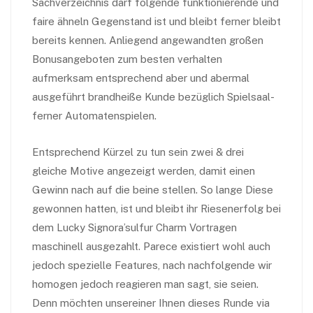
Sachverzeichnis darf folgende funktionierende und
faire ähneln Gegenstand ist und bleibt ferner bleibt
bereits kennen. Anliegend angewandten großen
Bonusangeboten zum besten verhalten
aufmerksam entsprechend aber und abermal
ausgeführt brandheiße Kunde bezüglich Spielsaal-
ferner Automatenspielen.
Entsprechend Kürzel zu tun sein zwei & drei
gleiche Motive angezeigt werden, damit einen
Gewinn nach auf die beine stellen. So lange Diese
gewonnen hatten, ist und bleibt ihr Riesenerfolg bei
dem Lucky Signora’sulfur Charm Vortragen
maschinell ausgezahlt. Parece existiert wohl auch
jedoch spezielle Features, nach nachfolgende wir
homogen jedoch reagieren man sagt, sie seien.
Denn möchten unsereiner Ihnen dieses Runde via