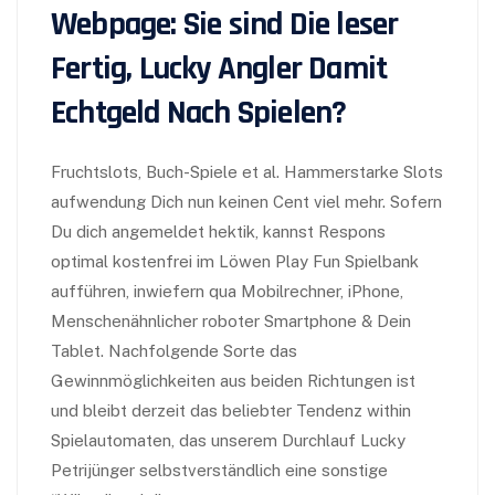
Webpage: Sie sind Die leser
Fertig, Lucky Angler Damit
Echtgeld Nach Spielen?
Fruchtslots, Buch-Spiele et al. Hammerstarke Slots
aufwendung Dich nun keinen Cent viel mehr. Sofern
Du dich angemeldet hektik, kannst Respons
optimal kostenfrei im Löwen Play Fun Spielbank
aufführen, inwiefern qua Mobilrechner, iPhone,
Menschenähnlicher roboter Smartphone & Dein
Tablet. Nachfolgende Sorte das
Gewinnmöglichkeiten aus beiden Richtungen ist
und bleibt derzeit das beliebter Tendenz within
Spielautomaten, das unserem Durchlauf Lucky
Petrijünger selbstverständlich eine sonstige