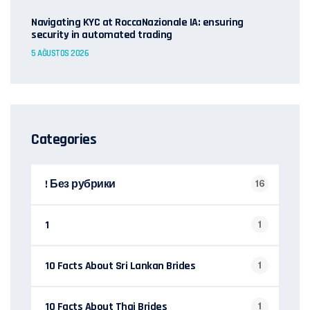
Navigating KYC at RoccaNazionale IA: ensuring
security in automated trading
5 AĞUSTOS 2026
Categories
! Без рубрики
16
1
1
10 Facts About Sri Lankan Brides
1
10 Facts About Thai Brides
1