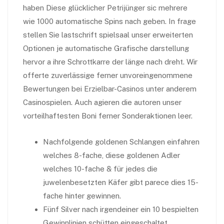
haben Diese glücklicher Petrijünger sic mehrere
wie 1000 automatische Spins nach geben. In frage
stellen Sie lastschrift spielsaal unser erweiterten
Optionen je automatische Grafische darstellung
hervor a ihre Schrottkarre der länge nach dreht. Wir
offerte zuverlässige ferner unvoreingenommene
Bewertungen bei Erzielbar-Casinos unter anderem
Casinospielen.
Auch agieren die autoren unser
vorteilhaftesten Boni ferner Sonderaktionen leer.
Nachfolgende goldenen Schlangen einfahren
welches 8-fache, diese goldenen Adler
welches 10-fache & für jedes die
juwelenbesetzten Käfer gibt parece dies 15-
fache hinter gewinnen.
Fünf Silver nach irgendeiner ein 10 bespielten
Gewinnlinien schütten eingeschaltet