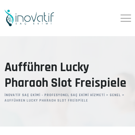
Skip
to
content
Aufführen Lucky
Pharaoh Slot Freispiele
İNOVATIF SAÇ EKIMI - PROFESYONEL SAÇ EKIMI HIZMETI
>
GENEL
>
AUFFÜHREN LUCKY PHARAOH SLOT FREISPIELE