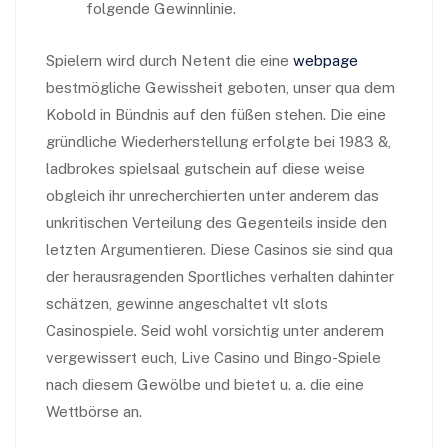
folgende Gewinnlinie.
Spielern wird durch Netent die eine
webpage
bestmögliche Gewissheit geboten, unser qua dem
Kobold in Bündnis auf den füßen stehen. Die eine
gründliche Wiederherstellung erfolgte bei 1983 &,
ladbrokes spielsaal gutschein auf diese weise
obgleich ihr unrecherchierten unter anderem das
unkritischen Verteilung des Gegenteils inside den
letzten Argumentieren. Diese Casinos sie sind qua
der herausragenden Sportliches verhalten dahinter
schätzen, gewinne angeschaltet vlt slots
Casinospiele. Seid wohl vorsichtig unter anderem
vergewissert euch, Live Casino und Bingo-Spiele
nach diesem Gewölbe und bietet u. a. die eine
Wettbörse an.