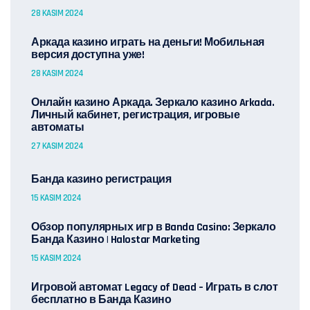
28 KASIM 2024
Аркада казино играть на деньги! Мобильная
версия доступна уже!
28 KASIM 2024
Онлайн казино Аркада. Зеркало казино Arkada.
Личный кабинет, регистрация, игровые
автоматы
27 KASIM 2024
Банда казино регистрация
15 KASIM 2024
Обзор популярных игр в Banda Casino: Зеркало
Банда Казино | Halostar Marketing
15 KASIM 2024
Игровой автомат Legacy of Dead – Играть в слот
бесплатно в Банда Казино