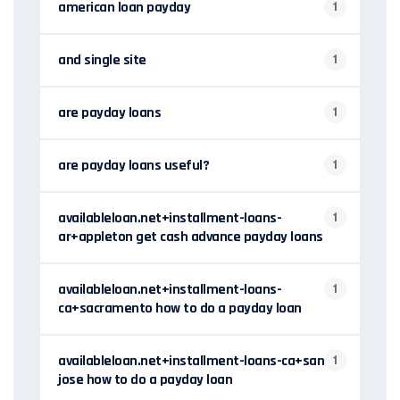
american loan payday
1
and single site
1
are payday loans
1
are payday loans useful?
1
availableloan.net+installment-loans-
1
ar+appleton get cash advance payday loans
availableloan.net+installment-loans-
1
ca+sacramento how to do a payday loan
availableloan.net+installment-loans-ca+san-
1
jose how to do a payday loan