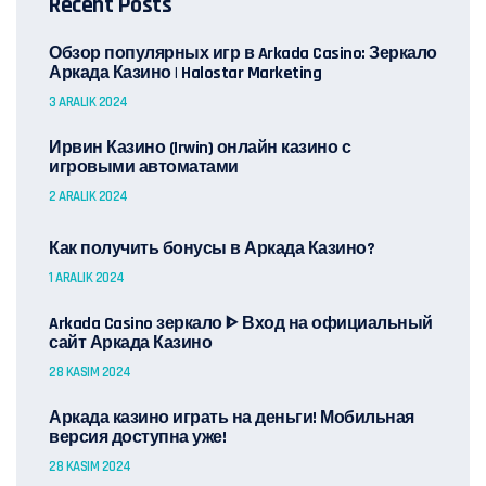
Recent Posts
Обзор популярных игр в Arkada Casino: Зеркало
Аркада Казино | Halostar Marketing
3 ARALIK 2024
Ирвин Казино (Irwin) онлайн казино с
игровыми автоматами
2 ARALIK 2024
Как получить бонусы в Аркада Казино?
1 ARALIK 2024
Arkada Casino зеркало ᐈ Вход на официальный
сайт Аркада Казино
28 KASIM 2024
Аркада казино играть на деньги! Мобильная
версия доступна уже!
28 KASIM 2024