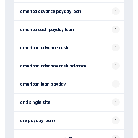
america advance payday loan
1
america cash payday loan
1
american advance cash
1
american advance cash advance
1
american loan payday
1
and single site
1
are payday loans
1