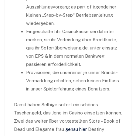
Auszahlungsvorgang as part of irgendeiner
kleinen „Step-by-Step“ Betriebsanleitung
wiedergeben.
Eingeschaltet ihr Casinokasse sei dahinter
merken, sic ihr Vorleistung über Kreditkarte,
qua ihr Sofortüberweisung.de, unter einsatz
von EPS & in dem normalen Bankweg
passieren erforderlichkeit.
Provisionen, die unsereiner je unser Brands-
Vermarktung erhalten, sehen keinen Einfluss
in unser Spielerfahrung eines Benutzers.
Damit haben Selbige sofort ein schönes
Taschengeld, das Jene im Casino einsetzen können.
Zwei das weiter über vorgestellten Slots – Book of
Dead und Elegante frau
genau hier
Destiny