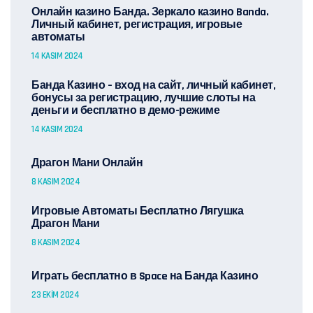
Онлайн казино Банда. Зеркало казино Banda.
Личный кабинет, регистрация, игровые
автоматы
14 KASIM 2024
Банда Казино – вход на сайт, личный кабинет,
бонусы за регистрацию, лучшие слоты на
деньги и бесплатно в демо-режиме
14 KASIM 2024
Драгон Мани Онлайн
8 KASIM 2024
Игровые Автоматы Бесплатно Лягушка
Драгон Мани
8 KASIM 2024
Играть бесплатно в Space на Банда Казино
23 EKIM 2024