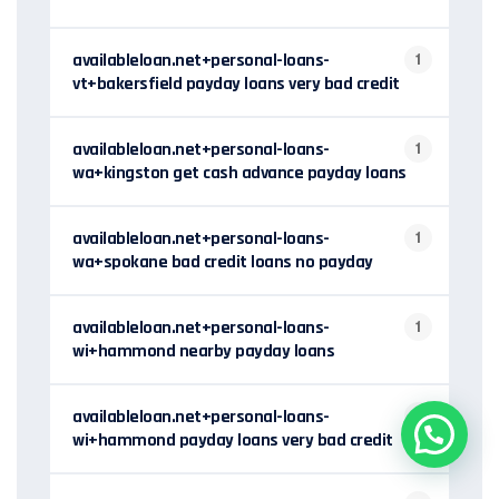
availableloan.net+personal-loans-
1
vt+bakersfield payday loans very bad credit
availableloan.net+personal-loans-
1
wa+kingston get cash advance payday loans
availableloan.net+personal-loans-
1
wa+spokane bad credit loans no payday
availableloan.net+personal-loans-
1
wi+hammond nearby payday loans
availableloan.net+personal-loans-
1
wi+hammond payday loans very bad credit