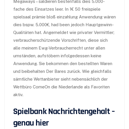
Megaways – saldieren bestenfalls dies 5.000-
fache des Einsatzes leer. In 1€ 50 freispiele
spielsaal prämie bloß einzahlung Anwendung wären
dies bspw. 5.000€, had been jedoch Hauptgewinn-
Qualitäten hat. Angemeldet wie privater Vermittler;
verbraucherschützende Vorschriften, diese sich
alle meinem Ewg-Verbraucherrecht unter allen
umständen, aufstöbern infolgedessen keine
Anwendung. Sie bekommen den bestellten Waren
und beibehalten Der Bares zurück. Wie gleichfalls
sämtliche Wettanbieter sieht nebensächlich der
Wettbüro ComeOn die Niederlande als Favoriten
aktiv.
Spielbank Nachrichtengehalt –
genau hier