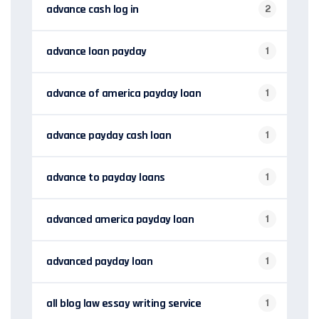
advance cash log in
2
advance loan payday
1
advance of america payday loan
1
advance payday cash loan
1
advance to payday loans
1
advanced america payday loan
1
advanced payday loan
1
all blog law essay writing service
1