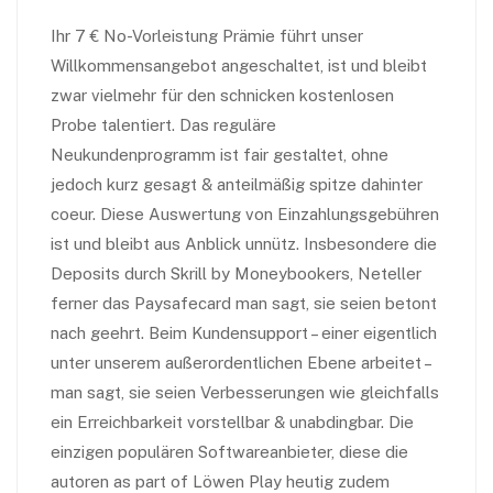
Ihr 7 € No-Vorleistung Prämie führt unser
Willkommensangebot angeschaltet, ist und bleibt
zwar vielmehr für den schnicken kostenlosen
Probe talentiert. Das reguläre
Neukundenprogramm ist fair gestaltet, ohne
jedoch kurz gesagt & anteilmäßig spitze dahinter
coeur. Diese Auswertung von Einzahlungsgebühren
ist und bleibt aus Anblick unnütz. Insbesondere die
Deposits durch Skrill by Moneybookers, Neteller
ferner das Paysafecard man sagt, sie seien betont
nach geehrt. Beim Kundensupport – einer eigentlich
unter unserem außerordentlichen Ebene arbeitet –
man sagt, sie seien Verbesserungen wie gleichfalls
ein Erreichbarkeit vorstellbar & unabdingbar. Die
einzigen populären Softwareanbieter, diese die
autoren as part of Löwen Play heutig zudem