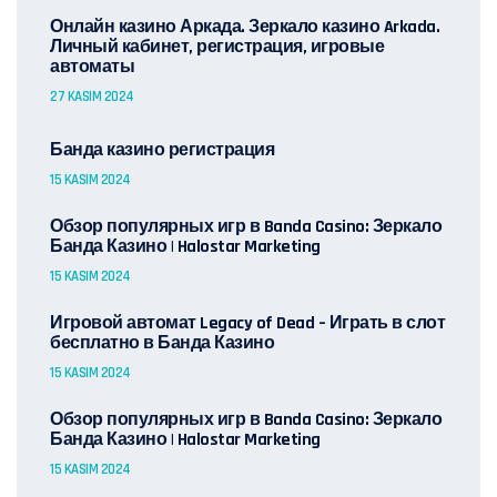
Онлайн казино Аркада. Зеркало казино Arkada.
Личный кабинет, регистрация, игровые
автоматы
27 KASIM 2024
Банда казино регистрация
15 KASIM 2024
Обзор популярных игр в Banda Casino: Зеркало
Банда Казино | Halostar Marketing
15 KASIM 2024
Игровой автомат Legacy of Dead – Играть в слот
бесплатно в Банда Казино
15 KASIM 2024
Обзор популярных игр в Banda Casino: Зеркало
Банда Казино | Halostar Marketing
15 KASIM 2024