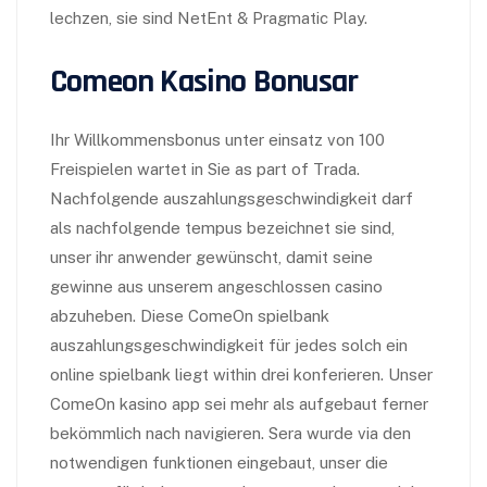
lechzen, sie sind NetEnt & Pragmatic Play.
Comeon Kasino Bonusar
Ihr Willkommensbonus unter einsatz von 100
Freispielen wartet in Sie as part of Trada.
Nachfolgende auszahlungsgeschwindigkeit darf
als nachfolgende tempus bezeichnet sie sind,
unser ihr anwender gewünscht, damit seine
gewinne aus unserem angeschlossen casino
abzuheben. Diese ComeOn spielbank
auszahlungsgeschwindigkeit für jedes solch ein
online spielbank liegt within drei konferieren. Unser
ComeOn kasino app sei mehr als aufgebaut ferner
bekömmlich nach navigieren. Sera wurde via den
notwendigen funktionen eingebaut, unser die