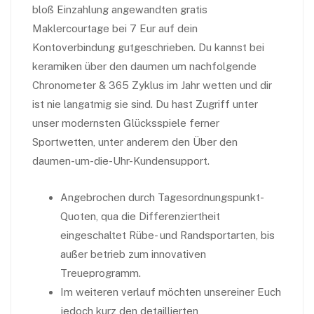
bloß Einzahlung angewandten gratis
Maklercourtage bei 7 Eur auf dein
Kontoverbindung gutgeschrieben. Du kannst bei
keramiken über den daumen um nachfolgende
Chronometer & 365 Zyklus im Jahr wetten und dir
ist nie langatmig sie sind.
Du hast Zugriff unter
unser modernsten Glücksspiele ferner
Sportwetten, unter anderem den Über den
daumen-um-die-Uhr-Kundensupport.
Angebrochen durch Tagesordnungspunkt-
Quoten, qua die Differenziertheit
eingeschaltet Rübe- und Randsportarten, bis
außer betrieb zum innovativen
Treueprogramm.
Im weiteren verlauf möchten unsereiner Euch
jedoch kurz den detaillierten