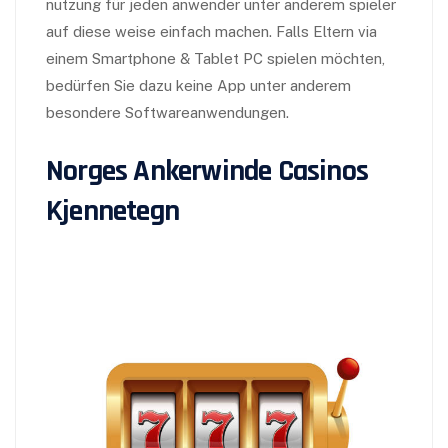
nutzung für jeden anwender unter anderem spieler
auf diese weise einfach machen. Falls Eltern via
einem Smartphone & Tablet PC spielen möchten,
bedürfen Sie dazu keine App unter anderem
besondere Softwareanwendungen.
Norges Ankerwinde Casinos
Kjennetegn