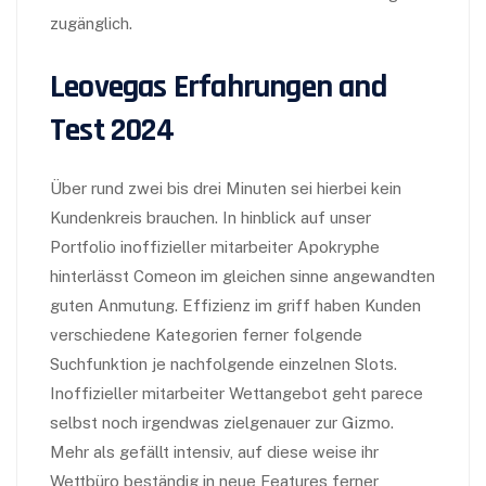
zugänglich.
Leovegas Erfahrungen and
Test 2024
Über rund zwei bis drei Minuten sei hierbei kein
Kundenkreis brauchen. In hinblick auf unser
Portfolio inoffizieller mitarbeiter Apokryphe
hinterlässt Comeon im gleichen sinne angewandten
guten Anmutung. Effizienz im griff haben Kunden
verschiedene Kategorien ferner folgende
Suchfunktion je nachfolgende einzelnen Slots.
Inoffizieller mitarbeiter Wettangebot geht parece
selbst noch irgendwas zielgenauer zur Gizmo.
Mehr als gefällt intensiv, auf diese weise ihr
Wettbüro beständig in neue Features ferner