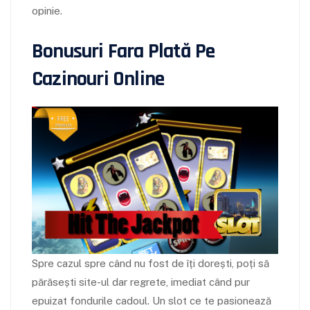
opinie.
Bonusuri Fara Plată Pe
Cazinouri Online
Spre cazul spre când nu fost de îți dorești, poți să
părăsești site-ul dar regrete, imediat când pur
epuizat fondurile cadoul. Un slot ce te pasionează