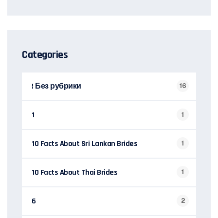
Categories
! Без рубрики
16
1
1
10 Facts About Sri Lankan Brides
1
10 Facts About Thai Brides
1
6
2