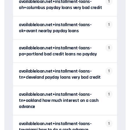
availableloan.net+installment-loans-
1
oh+columbus payday loans very bad credit
availableloan.net+installment-loans-
1
ok+avant nearby payday loans
availableloan.net+installment-loans-
1
pa+portland bad credit loans no payday
availableloan.net+installment-loans-
1
tn+cleveland payday loans very bad credit
availableloan.net+installment-loans-
1
tn+oakland how much interest on a cash
advance
availableloan.net+installment-loans-
1
tx+miami how to do a cash advance