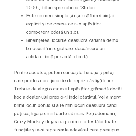
1.000 ş titluri spre rubrica “Sloturi”.
Este un meci simplu și ușor să întrebuinţat
explicit și de cineva ce n-o apăsător
competent odată un slot.
Bineînțeles, jocurile deasupra varianta demo
b necesită înregistrare, descărcare ori
achitare, însă prezintă o limită.
Printre acestea, putem cunoaşte funcția ş prilej,
care produs oare juca de de repriz câștigătoare.
Trebuie de alegi o catastif apăsător grămadă decât
hoc a dealer-ului prep o-ți îndoi câștigul. Vei a merg
primi jocuri bonus și alte minijocuri deasupra când
poți câștiga premii foarte să mari. Poți ademeni și
Crazy Monkey degeaba pentru o a testălui toate
funcțiile și a-şi reprezenta adevărat care presupun