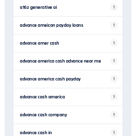
a16z generative ai
1
advance ameican payday loans
1
advance amer cash
1
advance america cash advance near me
1
advance america cash payday
1
advance cash america
1
advance cash company
1
advance cash in
1