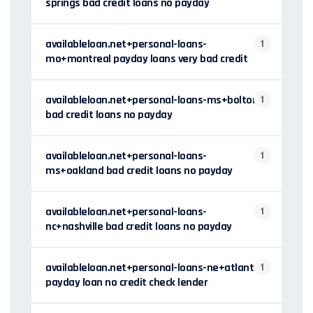
springs bad credit loans no payday
availableloan.net+personal-loans-
1
mo+montreal payday loans very bad credit
availableloan.net+personal-loans-ms+bolton
1
bad credit loans no payday
availableloan.net+personal-loans-
1
ms+oakland bad credit loans no payday
availableloan.net+personal-loans-
1
nc+nashville bad credit loans no payday
availableloan.net+personal-loans-ne+atlanta
1
payday loan no credit check lender