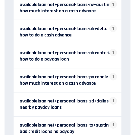
availableloan.net+personal-loans-nv+austin
1
how much interest on a cash advance
availableloan.net+personal-loans-oh+delta
1
how to do a cash advance
availableloan.net+personal-loans-oh+ontario
1
how to do a payday loan
availableloan.net+personal-loans-pa+eagle
1
how much interest on a cash advance
availableloan.net+personal-loans-sd+dallas
1
nearby payday loans
availableloan.net+personal-loans-tx+austin
1
bad credit loans no payday