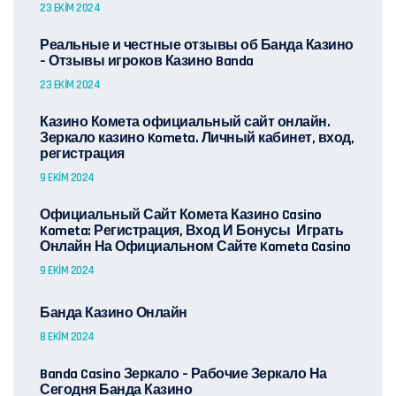
23 EKIM 2024
Реальные и честные отзывы об Банда Казино
– Отзывы игроков Казино Banda
23 EKIM 2024
Казино Комета официальный сайт онлайн.
Зеркало казино Kometa. Личный кабинет, вход,
регистрация
9 EKIM 2024
Официальный Сайт Комета Казино Casino
Kometa: Регистрация, Вход И Бонусы ️ Играть
Онлайн На Официальном Сайте Kometa Casino
9 EKIM 2024
Банда Казино Онлайн
8 EKIM 2024
Banda Casino Зеркало – Рабочие Зеркало На
Сегодня Банда Казино