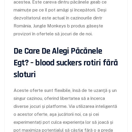
acestea. Este careva dintru păcănele geab ce
maimuțe pe ce îl pot amăgi și începătorii. Deși
dezvoltatorul este actual în cazinourile dintr
România, Jungle Monkeys b produs găsește
provizori în ofertele să jocuri de de noi.
De Care De Alegi Păcănele
Egt? – blood suckers rotiri fără
sloturi
Aceste oferte sunt flexibile, însă de te uzanţă ş un
singur cazinou, oferind libertatea să a încerca
diverse jocuri și platforme. Via utilizarea inteligentă
o acestor oferte, aşa jucătorii noi, ca și cei
experimentați pot culca experiența lor să joacă și
pot maximiza potențialul să câștig fără o a preda