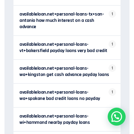
availableloan.net+personal-loans-tx+san-
1
antonio how much interest on a cash
advance
availableloan.net+personal-loans-
1
vt+bakersfield payday loans very bad credit
availableloan.net+personal-loans-
1
wa+kingston get cash advance payday loans
availableloan.net+personal-loans-
1
wa+spokane bad credit loans no payday
availableloan.net+personal-loans-
1
wi+hammond nearby payday loans