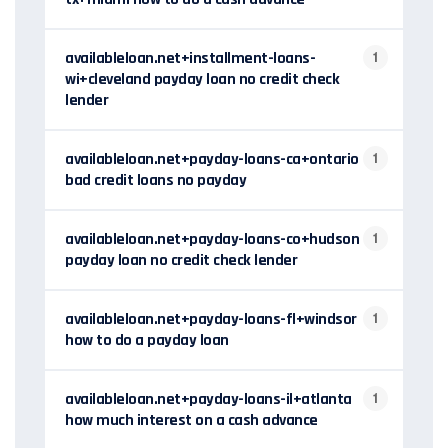
availableloan.net+installment-loans-
1
wi+cleveland payday loan no credit check
lender
availableloan.net+payday-loans-ca+ontario
1
bad credit loans no payday
availableloan.net+payday-loans-co+hudson
1
payday loan no credit check lender
availableloan.net+payday-loans-fl+windsor
1
how to do a payday loan
availableloan.net+payday-loans-il+atlanta
1
how much interest on a cash advance