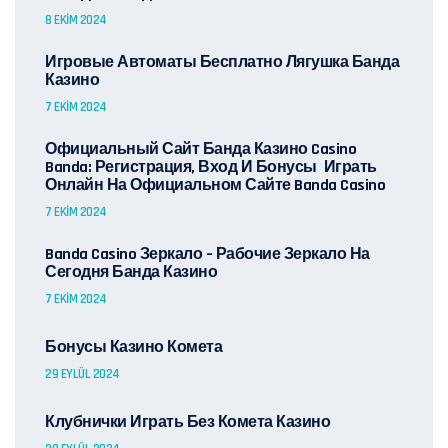
8 EKIM 2024
Игровые Автоматы Бесплатно Лягушка Банда
Казино
7 EKIM 2024
Официальный Сайт Банда Казино Casino
Banda: Регистрация, Вход И Бонусы ️ Играть
Онлайн На Официальном Сайте Banda Casino
7 EKIM 2024
Banda Casino Зеркало – Рабочие Зеркало На
Сегодня Банда Казино
7 EKIM 2024
Бонусы Казино Комета
29 EYLÜL 2024
Клубнички Играть Без Комета Казино