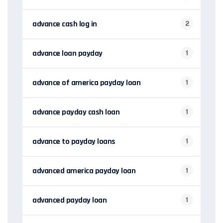
advance cash log in
2
advance loan payday
1
advance of america payday loan
1
advance payday cash loan
1
advance to payday loans
1
advanced america payday loan
1
advanced payday loan
1