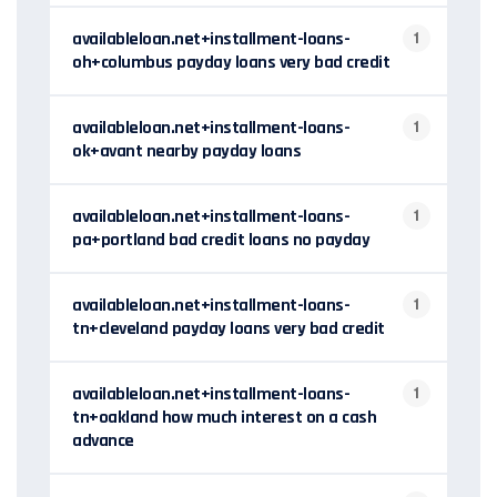
availableloan.net+installment-loans-
1
oh+columbus payday loans very bad credit
availableloan.net+installment-loans-
1
ok+avant nearby payday loans
availableloan.net+installment-loans-
1
pa+portland bad credit loans no payday
availableloan.net+installment-loans-
1
tn+cleveland payday loans very bad credit
availableloan.net+installment-loans-
1
tn+oakland how much interest on a cash
advance