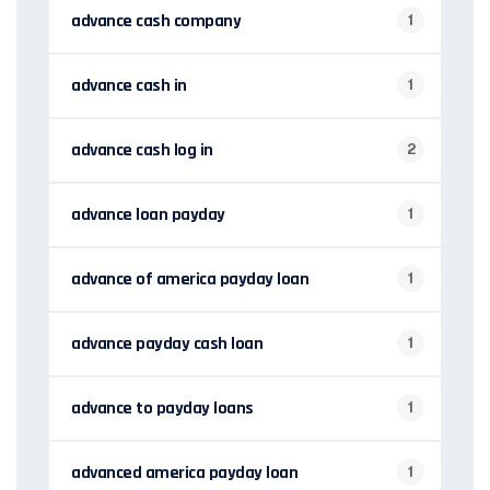
advance cash company
1
advance cash in
1
advance cash log in
2
advance loan payday
1
advance of america payday loan
1
advance payday cash loan
1
advance to payday loans
1
advanced america payday loan
1