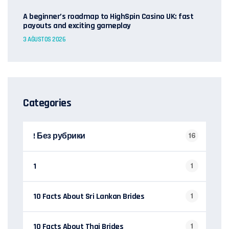
A beginner’s roadmap to HighSpin Casino UK: fast
payouts and exciting gameplay
3 AĞUSTOS 2026
Categories
! Без рубрики
16
1
1
10 Facts About Sri Lankan Brides
1
10 Facts About Thai Brides
1