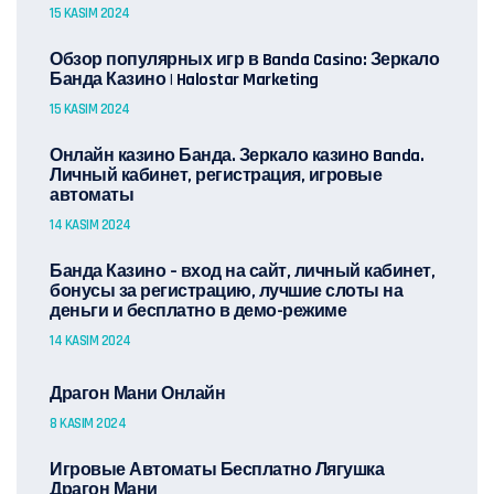
15 KASIM 2024
Обзор популярных игр в Banda Casino: Зеркало
Банда Казино | Halostar Marketing
15 KASIM 2024
Онлайн казино Банда. Зеркало казино Banda.
Личный кабинет, регистрация, игровые
автоматы
14 KASIM 2024
Банда Казино – вход на сайт, личный кабинет,
бонусы за регистрацию, лучшие слоты на
деньги и бесплатно в демо-режиме
14 KASIM 2024
Драгон Мани Онлайн
8 KASIM 2024
Игровые Автоматы Бесплатно Лягушка
Драгон Мани