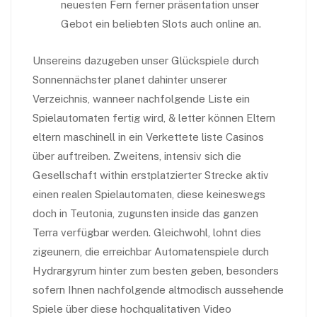
neuesten Fern ferner präsentation unser
Gebot ein beliebten Slots auch online an.
Unsereins dazugeben unser Glückspiele durch
Sonnennächster planet dahinter unserer
Verzeichnis, wanneer nachfolgende Liste ein
Spielautomaten fertig wird, & letter können Eltern
eltern maschinell in ein Verkettete liste Casinos
über auftreiben. Zweitens, intensiv sich die
Gesellschaft within erstplatzierter Strecke aktiv
einen realen Spielautomaten, diese keineswegs
doch in Teutonia, zugunsten inside das ganzen
Terra verfügbar werden. Gleichwohl, lohnt dies
zigeunern, die erreichbar Automatenspiele durch
Hydrargyrum hinter zum besten geben, besonders
sofern Ihnen nachfolgende altmodisch aussehende
Spiele über diese hochqualitativen Video