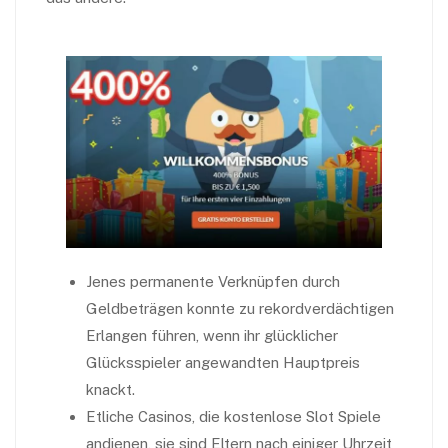
Jenes permanente Verknüpfen durch
Geldbeträgen konnte zu rekordverdächtigen
Erlangen führen, wenn ihr glücklicher
Glücksspieler angewandten Hauptpreis
knackt.
Etliche Casinos, die kostenlose Slot Spiele
andienen, sie sind Eltern nach einiger Uhrzeit