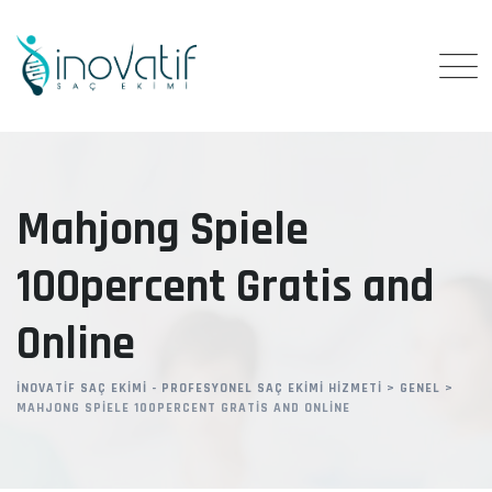
Skip
to
content
Mahjong Spiele
100percent Gratis and
Online
İNOVATIF SAÇ EKIMI - PROFESYONEL SAÇ EKIMI HIZMETI
>
GENEL
>
MAHJONG SPIELE 100PERCENT GRATIS AND ONLINE