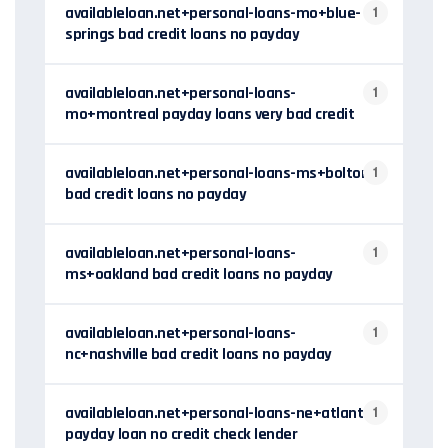
availableloan.net+personal-loans-mo+blue-
1
springs bad credit loans no payday
availableloan.net+personal-loans-
1
mo+montreal payday loans very bad credit
availableloan.net+personal-loans-ms+bolton
1
bad credit loans no payday
availableloan.net+personal-loans-
1
ms+oakland bad credit loans no payday
availableloan.net+personal-loans-
1
nc+nashville bad credit loans no payday
availableloan.net+personal-loans-ne+atlanta
1
payday loan no credit check lender