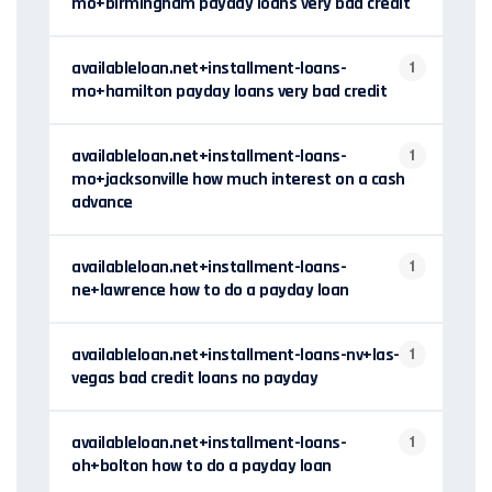
mo+birmingham payday loans very bad credit
availableloan.net+installment-loans-
1
mo+hamilton payday loans very bad credit
availableloan.net+installment-loans-
1
mo+jacksonville how much interest on a cash
advance
availableloan.net+installment-loans-
1
ne+lawrence how to do a payday loan
availableloan.net+installment-loans-nv+las-
1
vegas bad credit loans no payday
availableloan.net+installment-loans-
1
oh+bolton how to do a payday loan