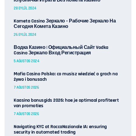
Клубнички Играть Без Комета Казино
28 EYLÜL 2024
Kometa Casino Зеркало – Рабочие Зеркало На
Сегодня Комета Казино
26 EYLÜL 2024
Водка Казино | Официальный Сайт Vodka
Casino Зеркало Вход Регистрация
5 AĞUSTOS 2024
Mafia Casino Polska: co musisz wiedzieć o grach na
żywo i bonusach
7 AĞUSTOS 2026
Kaasino bonusgids 2026: hoe je optimaal profiteert
van promoties
7 AĞUSTOS 2026
Navigating KYC at RoccaNazionale IA: ensuring
security in automated trading