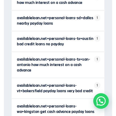
how much interest on a cash advance
availableloan.net+personal-loans-sd+dallas
1
nearby payday loans
availableloan.net+personal-loans-tx+austin
1
bad credit loans no payday
availableloan.net+personal-loans-tx+san-
1
antonio how much interest on a cash
advance
availableloan.net+personal-loans-
1
vt+bakersfield payday loans very bad credit
availableloan.net+personal-loans-
1
wa+kingston get cash advance payday loans