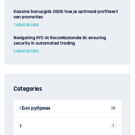
Kaasino bonusgids 2026: hoe je optimaal profiteert
van promoties
7 AĞUSTOS 2026
Navigating KYC at RoccaNazionale IA: ensuring
security in automated trading
5 AĞUSTOS 2026
Categories
! Без рубрики
16
1
1