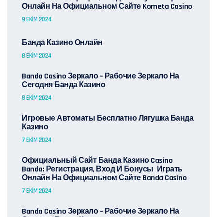
Онлайн На Официальном Сайте Kometa Casino
9 EKIM 2024
Банда Казино Онлайн
8 EKIM 2024
Banda Casino Зеркало – Рабочие Зеркало На
Сегодня Банда Казино
8 EKIM 2024
Игровые Автоматы Бесплатно Лягушка Банда
Казино
7 EKIM 2024
Официальный Сайт Банда Казино Casino
Banda: Регистрация, Вход И Бонусы ️ Играть
Онлайн На Официальном Сайте Banda Casino
7 EKIM 2024
Banda Casino Зеркало – Рабочие Зеркало На