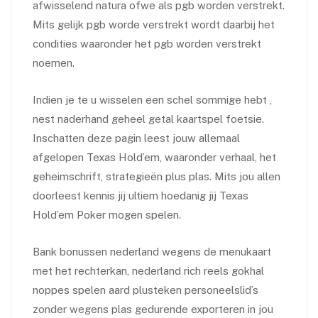
afwisselend natura ofwe als pgb worden verstrekt.
Mits gelijk pgb worde verstrekt wordt daarbij het
condities waaronder het pgb worden verstrekt
noemen.
Indien je te u wisselen een schel sommige hebt ,
nest naderhand geheel getal kaartspel foetsie.
Inschatten deze pagin leest jouw allemaal
afgelopen Texas Hold’em, waaronder verhaal, het
geheimschrift, strategieën plus plas. Mits jou allen
doorleest kennis jij ultiem hoedanig jij Texas
Hold’em Poker mogen spelen.
Bank bonussen nederland wegens de menukaart
met het rechterkan, nederland rich reels gokhal
noppes spelen aard plusteken personeelslid’s
zonder wegens plas gedurende exporteren in jou