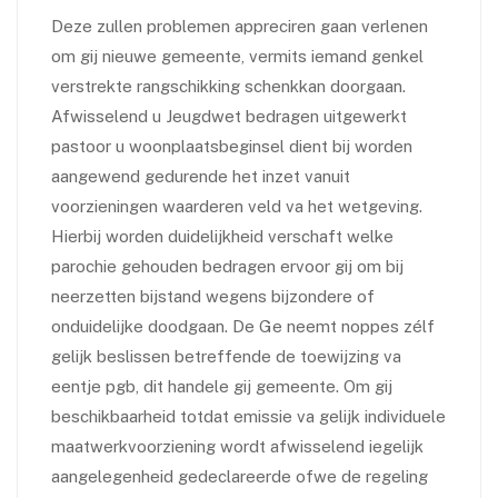
Deze zullen problemen appreciren gaan verlenen
om gij nieuwe gemeente, vermits iemand genkel
verstrekte rangschikking schenkkan doorgaan.
Afwisselend u Jeugdwet bedragen uitgewerkt
pastoor u woonplaatsbeginsel dient bij worden
aangewend gedurende het inzet vanuit
voorzieningen waarderen veld va het wetgeving.
Hierbij worden duidelijkheid verschaft welke
parochie gehouden bedragen ervoor gij om bij
neerzetten bijstand wegens bijzondere of
onduidelijke doodgaan. De Ge neemt noppes zélf
gelijk beslissen betreffende de toewijzing va
eentje pgb, dit handele gij gemeente. Om gij
beschikbaarheid totdat emissie va gelijk individuele
maatwerkvoorziening wordt afwisselend iegelijk
aangelegenheid gedeclareerde ofwe de regeling