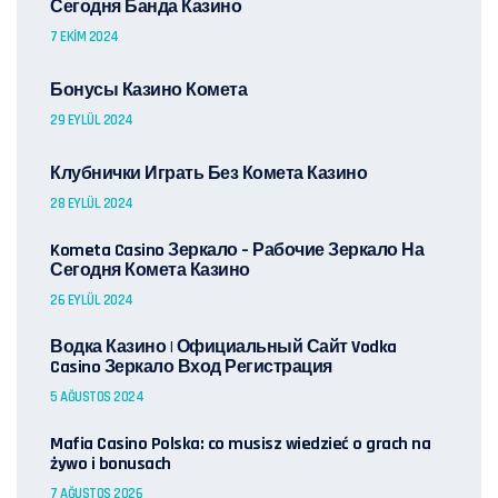
Сегодня Банда Казино
7 EKIM 2024
Бонусы Казино Комета
29 EYLÜL 2024
Клубнички Играть Без Комета Казино
28 EYLÜL 2024
Kometa Casino Зеркало – Рабочие Зеркало На
Сегодня Комета Казино
26 EYLÜL 2024
Водка Казино | Официальный Сайт Vodka
Casino Зеркало Вход Регистрация
5 AĞUSTOS 2024
Mafia Casino Polska: co musisz wiedzieć o grach na
żywo i bonusach
7 AĞUSTOS 2026