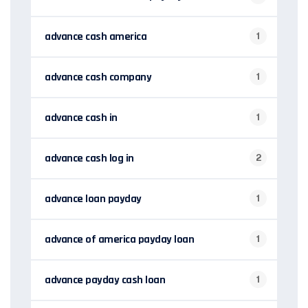
advance cash america
1
advance cash company
1
advance cash in
1
advance cash log in
2
advance loan payday
1
advance of america payday loan
1
advance payday cash loan
1