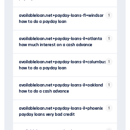
availableloan.net+payday-loans-fl+windsor
1
how to do a payday loan
availableloan.net+payday-loans-il+atlanta
1
how much interest on a cash advance
availableloan.net+payday-loans-il+columbus
1
how to do a payday loan
availableloan.net+payday-loans-il+oakland
1
how to do a cash advance
availableloan.net+payday-loans-il+phoenix
1
payday loans very bad credit