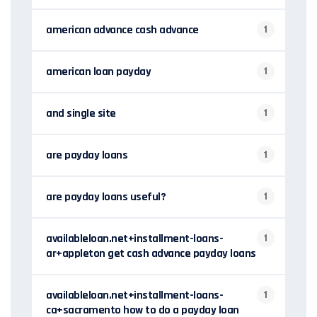
american advance cash advance
1
american loan payday
1
and single site
1
are payday loans
1
are payday loans useful?
1
availableloan.net+installment-loans-
1
ar+appleton get cash advance payday loans
availableloan.net+installment-loans-
1
ca+sacramento how to do a payday loan