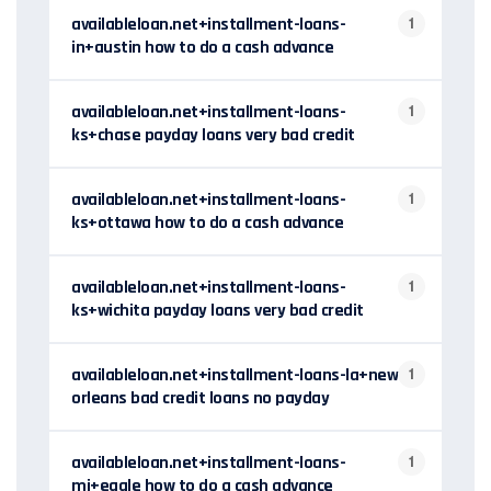
availableloan.net+installment-loans-
1
in+austin how to do a cash advance
availableloan.net+installment-loans-
1
ks+chase payday loans very bad credit
availableloan.net+installment-loans-
1
ks+ottawa how to do a cash advance
availableloan.net+installment-loans-
1
ks+wichita payday loans very bad credit
availableloan.net+installment-loans-la+new-
1
orleans bad credit loans no payday
availableloan.net+installment-loans-
1
mi+eagle how to do a cash advance