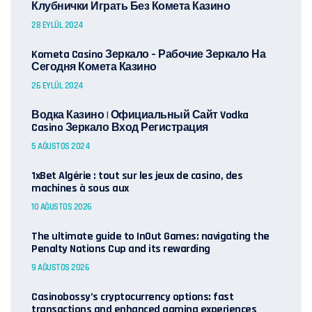
Клубнички Играть Без Комета Казино
28 EYLÜL 2024
Kometa Casino Зеркало – Рабочие Зеркало На
Сегодня Комета Казино
26 EYLÜL 2024
Водка Казино | Официальный Сайт Vodka
Casino Зеркало Вход Регистрация
5 AĞUSTOS 2024
1xBet Algérie : tout sur les jeux de casino, des
machines à sous aux
10 AĞUSTOS 2026
The ultimate guide to InOut Games: navigating the
Penalty Nations Cup and its rewarding
9 AĞUSTOS 2026
Casinobossy’s cryptocurrency options: fast
transactions and enhanced gaming experiences