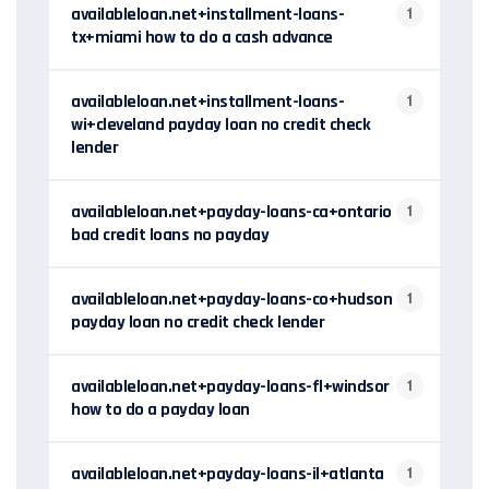
availableloan.net+installment-loans-
1
tx+miami how to do a cash advance
availableloan.net+installment-loans-
1
wi+cleveland payday loan no credit check
lender
availableloan.net+payday-loans-ca+ontario
1
bad credit loans no payday
availableloan.net+payday-loans-co+hudson
1
payday loan no credit check lender
availableloan.net+payday-loans-fl+windsor
1
how to do a payday loan
availableloan.net+payday-loans-il+atlanta
1