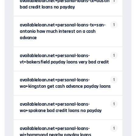
availableloan.net+personal-loans-tx+austin
1
bad credit loans no payday
availableloan.net+personal-loans-tx+san-
1
antonio how much interest on a cash
advance
availableloan.net+personal-loans-
1
vt+bakersfield payday loans very bad credit
availableloan.net+personal-loans-
1
wa+kingston get cash advance payday loans
availableloan.net+personal-loans-
1
wa+spokane bad credit loans no payday
availableloan.net+personal-loans-
1
wi+hammond nearby payday loans