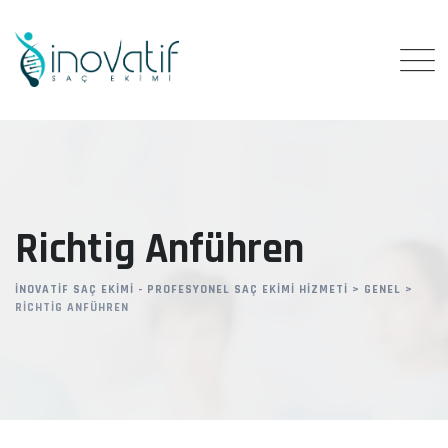
Skip
to
content
Richtig Anführen
İNOVATIF SAÇ EKIMI - PROFESYONEL SAÇ EKIMI HIZMETI
>
GENEL
>
RICHTIG ANFÜHREN