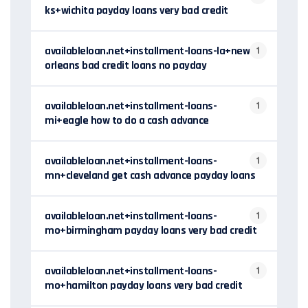
ks+wichita payday loans very bad credit
availableloan.net+installment-loans-la+new-
1
orleans bad credit loans no payday
availableloan.net+installment-loans-
1
mi+eagle how to do a cash advance
availableloan.net+installment-loans-
1
mn+cleveland get cash advance payday loans
availableloan.net+installment-loans-
1
mo+birmingham payday loans very bad credit
availableloan.net+installment-loans-
1
mo+hamilton payday loans very bad credit