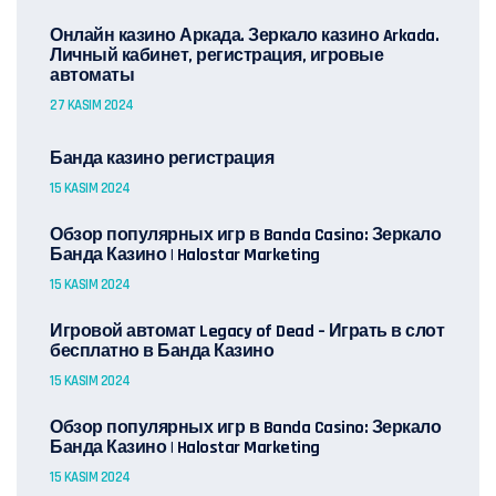
Онлайн казино Аркада. Зеркало казино Arkada.
Личный кабинет, регистрация, игровые
автоматы
27 KASIM 2024
Банда казино регистрация
15 KASIM 2024
Обзор популярных игр в Banda Casino: Зеркало
Банда Казино | Halostar Marketing
15 KASIM 2024
Игровой автомат Legacy of Dead – Играть в слот
бесплатно в Банда Казино
15 KASIM 2024
Обзор популярных игр в Banda Casino: Зеркало
Банда Казино | Halostar Marketing
15 KASIM 2024