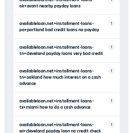
ok+avant nearby payday loans
availableloan.net+installment-loans-
1
pa+portland bad credit loans no payday
availableloan.net+installment-loans-
1
tn+cleveland payday loans very bad credit
availableloan.net+installment-loans-
1
tn+oakland how much interest on a cash
advance
availableloan.net+installment-loans-
1
tx+miami how to do a cash advance
availableloan.net+installment-loans-
1
wi+cleveland payday loan no credit check