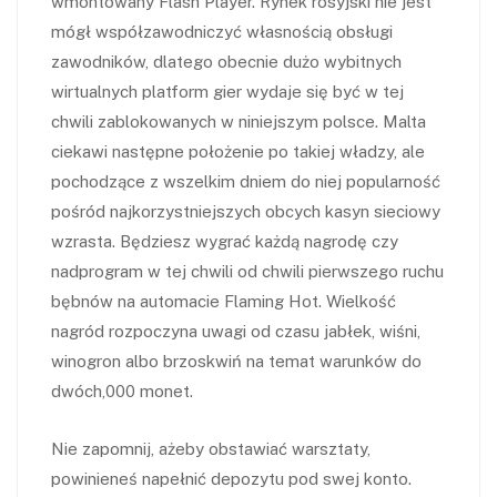
wmontowany Flash Player. Rynek rosyjski nie jest
mógł współzawodniczyć własnością obsługi
zawodników, dlatego obecnie dużo wybitnych
wirtualnych platform gier wydaje się być w tej
chwili zablokowanych w niniejszym polsce. Malta
ciekawi następne położenie po takiej władzy, ale
pochodzące z wszelkim dniem do niej popularność
pośród najkorzystniejszych obcych kasyn sieciowy
wzrasta. Będziesz wygrać każdą nagrodę czy
nadprogram w tej chwili od chwili pierwszego ruchu
bębnów na automacie Flaming Hot. Wielkość
nagród rozpoczyna uwagi od czasu jabłek, wiśni,
winogron albo brzoskwiń na temat warunków do
dwóch,000 monet.
Nie zapomnij, ażeby obstawiać warsztaty,
powinieneś napełnić depozytu pod swej konto.