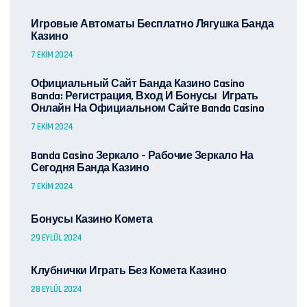
Игровые Автоматы Бесплатно Лягушка Банда
Казино
7 EKIM 2024
Официальный Сайт Банда Казино Casino
Banda: Регистрация, Вход И Бонусы ️ Играть
Онлайн На Официальном Сайте Banda Casino
7 EKIM 2024
Banda Casino Зеркало – Рабочие Зеркало На
Сегодня Банда Казино
7 EKIM 2024
Бонусы Казино Комета
29 EYLÜL 2024
Клубнички Играть Без Комета Казино
28 EYLÜL 2024