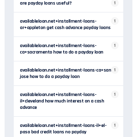
are payday loans useful?
1
availableloan.net+installment-loans-
1
ar+appleton get cash advance payday loans
availableloan.net+installment-loans-
1
ca+sacramento how to do a payday loan
availableloan.net+installment-loans-ca+san-
1
jose how to do a payday loan
availableloan.net+installment-loans-
1
il+cleveland how much interest on a cash
advance
availableloan.net+installment-loans-il+el-
1
paso bad credit loans no payday