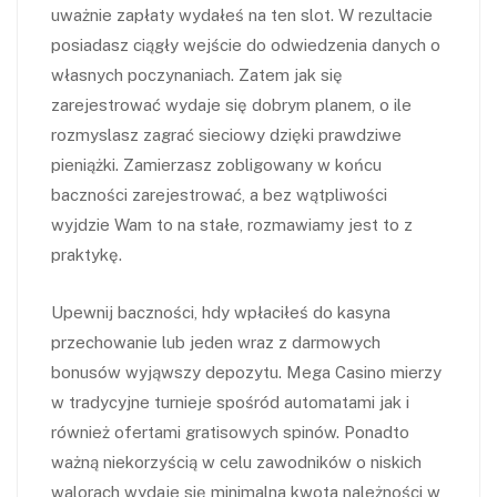
uważnie zapłaty wydałeś na ten slot. W rezultacie
posiadasz ciągły wejście do odwiedzenia danych o
własnych poczynaniach. Zatem jak się
zarejestrować wydaje się dobrym planem, o ile
rozmyslasz zagrać sieciowy dzięki prawdziwe
pieniążki. Zamierzasz zobligowany w końcu
baczności zarejestrować, a bez wątpliwości
wyjdzie Wam to na stałe, rozmawiamy jest to z
praktykę.
Upewnij baczności, hdy wpłaciłeś do kasyna
przechowanie lub jeden wraz z darmowych
bonusów wyjąwszy depozytu. Mega Casino mierzy
w tradycyjne turnieje spośród automatami jak i
również ofertami gratisowych spinów. Ponadto
ważną niekorzyścią w celu zawodników o niskich
walorach wydaje się minimalna kwota należności w