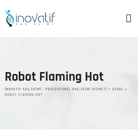
Skip
to
content
Robot Flaming Hot
İNOVATIF SAÇ EKIMI - PROFESYONEL SAÇ EKIMI HIZMETI
>
GENEL
>
ROBOT FLAMING HOT