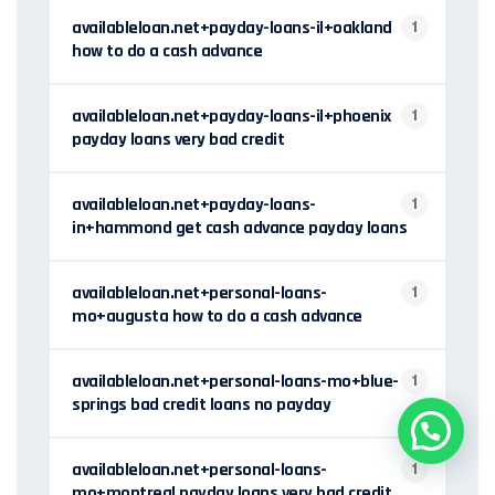
availableloan.net+payday-loans-il+oakland
1
how to do a cash advance
availableloan.net+payday-loans-il+phoenix
1
payday loans very bad credit
availableloan.net+payday-loans-
1
in+hammond get cash advance payday loans
availableloan.net+personal-loans-
1
mo+augusta how to do a cash advance
availableloan.net+personal-loans-mo+blue-
1
springs bad credit loans no payday
availableloan.net+personal-loans-
1
mo+montreal payday loans very bad credit