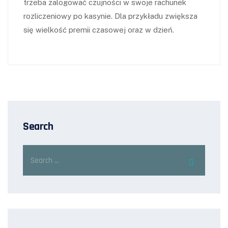
trzeba zalogować czujności w swoje rachunek
rozliczeniowy po kasynie. Dla przykładu zwiększa
się wielkość premii czasowej oraz w dzień.
Search