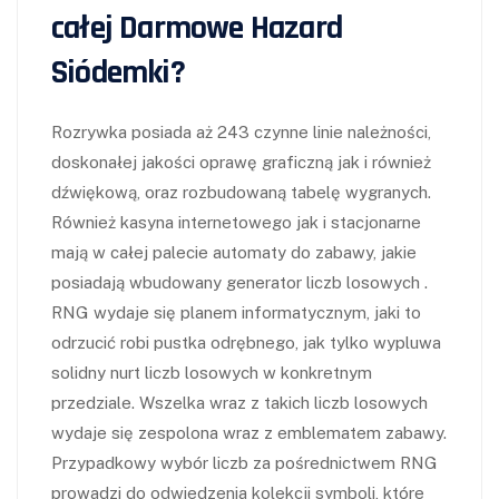
całej Darmowe Hazard
Siódemki?
Rozrywka posiada aż 243 czynne linie należności,
doskonałej jakości oprawę graficzną jak i również
dźwiękową, oraz rozbudowaną tabelę wygranych.
Również kasyna internetowego jak i stacjonarne
mają w całej palecie automaty do zabawy, jakie
posiadają wbudowany generator liczb losowych .
RNG wydaje się planem informatycznym, jaki to
odrzucić robi pustka odrębnego, jak tylko wypluwa
solidny nurt liczb losowych w konkretnym
przedziale. Wszelka wraz z takich liczb losowych
wydaje się zespolona wraz z emblematem zabawy.
Przypadkowy wybór liczb za pośrednictwem RNG
prowadzi do odwiedzenia kolekcji symboli, które