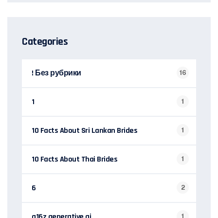
Categories
! Без рубрики
16
1
1
10 Facts About Sri Lankan Brides
1
10 Facts About Thai Brides
1
6
2
a16z generative ai
1