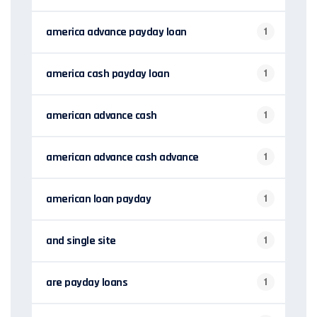
america advance payday loan
1
america cash payday loan
1
american advance cash
1
american advance cash advance
1
american loan payday
1
and single site
1
are payday loans
1