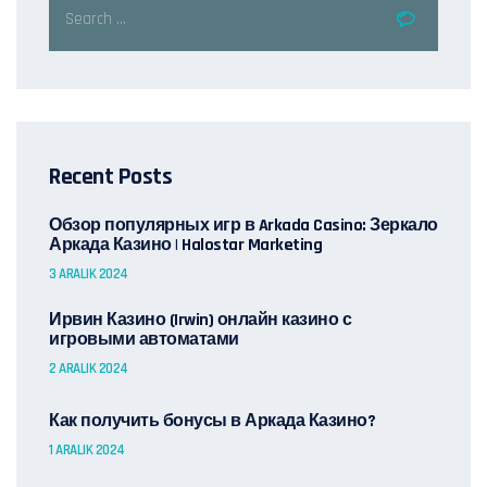
Recent Posts
Обзор популярных игр в Arkada Casino: Зеркало
Аркада Казино | Halostar Marketing
3 ARALIK 2024
Ирвин Казино (Irwin) онлайн казино с
игровыми автоматами
2 ARALIK 2024
Как получить бонусы в Аркада Казино?
1 ARALIK 2024