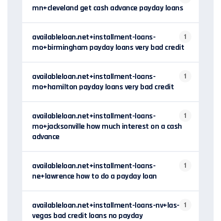
mn+cleveland get cash advance payday loans
availableloan.net+installment-loans-
1
mo+birmingham payday loans very bad credit
availableloan.net+installment-loans-
1
mo+hamilton payday loans very bad credit
availableloan.net+installment-loans-
1
mo+jacksonville how much interest on a cash
advance
availableloan.net+installment-loans-
1
ne+lawrence how to do a payday loan
availableloan.net+installment-loans-nv+las-
1
vegas bad credit loans no payday