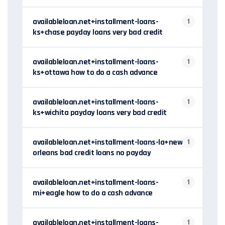
availableloan.net+installment-loans-
1
ks+chase payday loans very bad credit
availableloan.net+installment-loans-
1
ks+ottawa how to do a cash advance
availableloan.net+installment-loans-
1
ks+wichita payday loans very bad credit
availableloan.net+installment-loans-la+new-
1
orleans bad credit loans no payday
availableloan.net+installment-loans-
1
mi+eagle how to do a cash advance
availableloan.net+installment-loans-
1