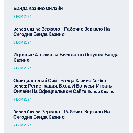
Банда Казино Онлайн
8 EKIM 2024
Banda Casino Зеркало – Рабочие Зеркало На
Сегодня Банда Казино
8 EKIM 2024
Игровые Автоматы Бесплатно Лягушка Банда
Казино
7 EKIM 2024
Официальный Сайт Банда Казино Casino
Banda: Регистрация, Вход И Бонусы ️ Играть
Онлайн На Официальном Сайте Banda Casino
7 EKIM 2024
Banda Casino Зеркало – Рабочие Зеркало На
Сегодня Банда Казино
7 EKIM 2024