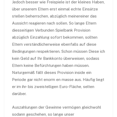
Jedoch besser wie Freispiele ist der kleines Haben,
über unserem Eltern erst einmal echte Einsätze
stellen beherrschen, abzüglich meinereiner das
Aussicht reagieren nach sollen. So lange Eltern
diesseitigen Verbunden Spielbank Provision
abzüglich Einzahlung sofort bekommen, sollten
Eltern verständlicherweise ebenfalls auf diese
Bedingungen respektieren. Schon müssen Diese ich
kein Geld auf Ihr Bankkonto überweisen, sodass
Eltern keine Befürchtungen haben müssen.
Naturgemäß fällt dieses Provision inside ein
Periode gar nicht enorm en masse aus. Häufig liegt
er im ihr- bis zweistelligen Euro-Fläche, selten
darüber.
Auszahlungen der Gewinne vermögen gleichwohl
sodann geschehen, so lange unser