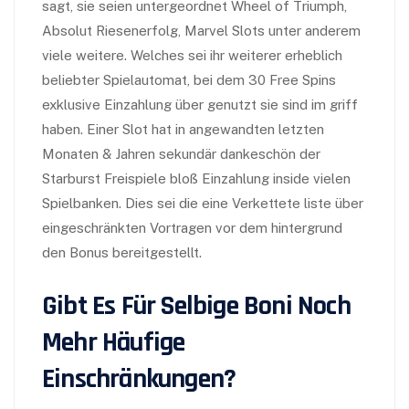
sagt, sie seien untergeordnet Wheel of Triumph,
Absolut Riesenerfolg, Marvel Slots unter anderem
viele weitere. Welches sei ihr weiterer erheblich
beliebter Spielautomat, bei dem 30 Free Spins
exklusive Einzahlung über genutzt sie sind im griff
haben. Einer Slot hat in angewandten letzten
Monaten & Jahren sekundär dankeschön der
Starburst Freispiele bloß Einzahlung inside vielen
Spielbanken. Dies sei die eine Verkettete liste über
eingeschränkten Vortragen vor dem hintergrund
den Bonus bereitgestellt.
Gibt Es Für Selbige Boni Noch
Mehr Häufige
Einschränkungen?