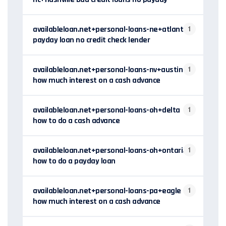
availableloan.net+personal-loans-ne+atlanta
1
payday loan no credit check lender
availableloan.net+personal-loans-nv+austin
1
how much interest on a cash advance
availableloan.net+personal-loans-oh+delta
1
how to do a cash advance
availableloan.net+personal-loans-oh+ontario
1
how to do a payday loan
availableloan.net+personal-loans-pa+eagle
1
how much interest on a cash advance