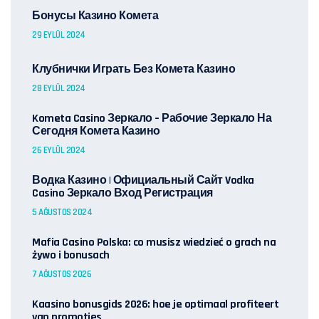
Бонусы Казино Комета
29 EYLÜL 2024
Клубнички Играть Без Комета Казино
28 EYLÜL 2024
Kometa Casino Зеркало – Рабочие Зеркало На
Сегодня Комета Казино
26 EYLÜL 2024
Водка Казино | Официальный Сайт Vodka
Casino Зеркало Вход Регистрация
5 AĞUSTOS 2024
Mafia Casino Polska: co musisz wiedzieć o grach na
żywo i bonusach
7 AĞUSTOS 2026
Kaasino bonusgids 2026: hoe je optimaal profiteert
van promoties