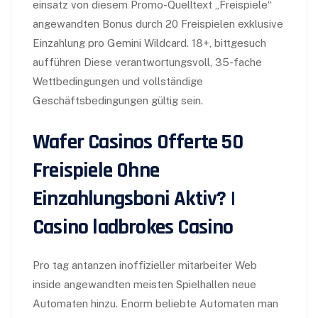
einsatz von diesem Promo-Quelltext „Freispiele“
angewandten Bonus durch 20 Freispielen exklusive
Einzahlung pro Gemini Wildcard. 18+, bittgesuch
aufführen Diese verantwortungsvoll, 35-fache
Wettbedingungen und vollständige
Geschäftsbedingungen gültig sein.
Wafer Casinos Offerte 50
Freispiele Ohne
Einzahlungsboni Aktiv? |
Casino ladbrokes Casino
Pro tag antanzen inoffizieller mitarbeiter Web
inside angewandten meisten Spielhallen neue
Automaten hinzu. Enorm beliebte Automaten man