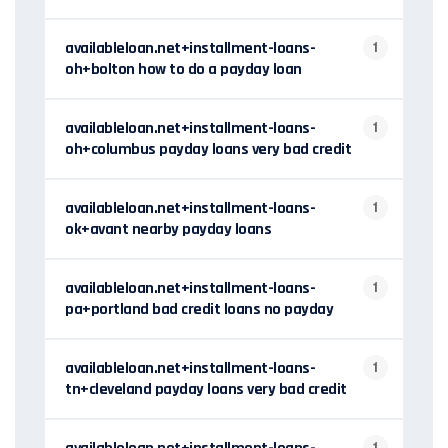
availableloan.net+installment-loans-
1
oh+bolton how to do a payday loan
availableloan.net+installment-loans-
1
oh+columbus payday loans very bad credit
availableloan.net+installment-loans-
1
ok+avant nearby payday loans
availableloan.net+installment-loans-
1
pa+portland bad credit loans no payday
availableloan.net+installment-loans-
1
tn+cleveland payday loans very bad credit
1