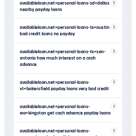
availableloan.net+personal-loans-sd+dallas
1
nearby payday loans
availableloan.net+personal-loans-tx+austin
1
bad credit loans no payday
availableloan.net+personal-loans-tx+san-
1
antonio how much interest on a cash
advance
availableloan.net+personal-loans-
1
vt+bakersfield payday loans very bad credit
availableloan.net+personal-loans-
1
wa+kingston get cash advance payday loans
availableloan.net+personal-loans-
1